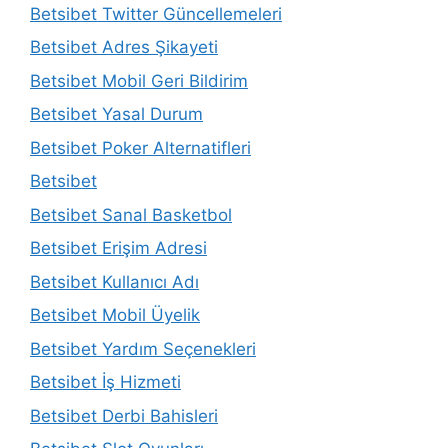
Betsibet Twitter Güncellemeleri
Betsibet Adres Şikayeti
Betsibet Mobil Geri Bildirim
Betsibet Yasal Durum
Betsibet Poker Alternatifleri
Betsibet
Betsibet Sanal Basketbol
Betsibet Erişim Adresi
Betsibet Kullanıcı Adı
Betsibet Mobil Üyelik
Betsibet Yardım Seçenekleri
Betsibet İş Hizmeti
Betsibet Derbi Bahisleri