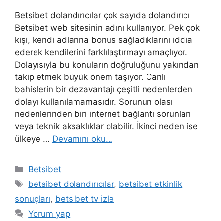
Betsibet dolandırıcılar çok sayıda dolandırıcı
Betsibet web sitesinin adını kullanıyor. Pek çok
kişi, kendi adlarına bonus sağladıklarını iddia
ederek kendilerini farklılaştırmayı amaçlıyor.
Dolayısıyla bu konuların doğruluğunu yakından
takip etmek büyük önem taşıyor. Canlı
bahislerin bir dezavantajı çeşitli nedenlerden
dolayı kullanılamamasıdır. Sorunun olası
nedenlerinden biri internet bağlantı sorunları
veya teknik aksaklıklar olabilir. İkinci neden ise
ülkeye …
Devamını oku…
Kategoriler
Betsibet
Etiketler
betsibet dolandırıcılar
,
betsibet etkinlik
sonuçları
,
betsibet tv izle
Yorum yap