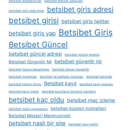
betsibet dolandırıcılar
betsibet etkinlik sonuçları
betsibet giris adresi
betsibet gelir elde etme
betsibet girisi
betsibet giris twitter
Betsibet Giriş
betsibet giris yap
Betsibet Güncel
betsibet güncel adresi
betsibet güncel sitemiz
betsibet güvenlir mi
Betsibet Güvenilir Mi
betsibet hazine departmanı
betsibet hesap güvenliği
betsibet instagram
betsibet i̇le bağlantı sorunları
betsibet katılmak
Betsibet kayıt
betsibet katılım formu
betsibet kayıt aşaması
betsibet kayıt i̇şlemi
betsibet kayıtlarını ücretsiz paylaşın
betsibet kaç oldu
betsibet maç izleme
betsibet müşteri hizmetleri
betsibet mobil uygulaması
Betsibet Müşteri Memnuniyeti
betsibet nasil bir site
betsibet nasıl gidilir