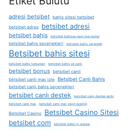
Etiket Bulutu
adresi betsibet
bahis sitesi betsibet
betsibet adresi
betsibet adres
betsibet bahis
betsibet bahisse nasıl üye olunur
betsibet bahis seçenekleri
betsibet bahis seçeneği
Betsibet bahis sitesi
betsibet bahis tutkunları
betsibet bahis ve canlı
betsibet bonus
betsibet canli
Betsibet Canlı Bahis
betsibet canli maç izle
betsibet canlı bahis seçenekleri
betsibet canlı destek
betsibet canlı destek ekibi
betsibet canlı maç
betsibet canlı maç yayın özelliği
Betsibet Casino Sitesi
Betsibet Casino
betsibet com
betsibet daha i̇yi oranlar