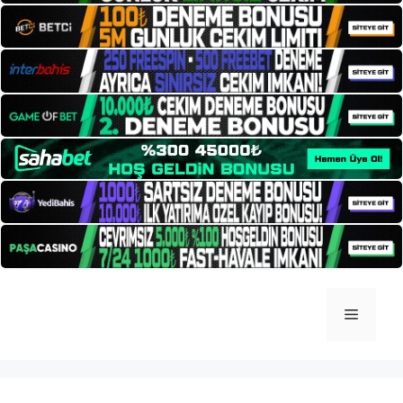
İçeriğe
atla
Menü