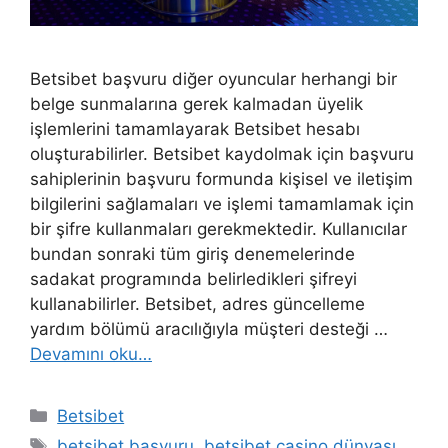
Betsibet başvuru diğer oyuncular herhangi bir
belge sunmalarına gerek kalmadan üyelik
işlemlerini tamamlayarak Betsibet hesabı
oluşturabilirler. Betsibet kaydolmak için başvuru
sahiplerinin başvuru formunda kişisel ve iletişim
bilgilerini sağlamaları ve işlemi tamamlamak için
bir şifre kullanmaları gerekmektedir. Kullanıcılar
bundan sonraki tüm giriş denemelerinde
sadakat programında belirledikleri şifreyi
kullanabilirler. Betsibet, adres güncelleme
yardım bölümü aracılığıyla müşteri desteği …
Devamını oku…
Kategoriler
Betsibet
Etiketler
betsibet başvuru
,
betsibet casino dünyası
,