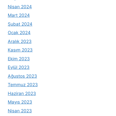
Nisan 2024
Mart 2024
Şubat 2024
Ocak 2024
Aralık 2023
Kasım 2023
Ekim 2023
Eylül 2023
Ağustos 2023
Temmuz 2023
Haziran 2023
Mayıs 2023
Nisan 2023