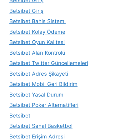
Betsibet Giriş
Betsibet Giriş
Betsibet Bahis Sistemi
Betsibet Kolay Ödeme
Betsibet Oyun Kalitesi
Betsibet Alan Kontrolü
Betsibet Twitter Güncellemeleri
Betsibet Adres Şikayeti
Betsibet Mobil Geri Bildirim
Betsibet Yasal Durum
Betsibet Poker Alternatifleri
Betsibet
Betsibet Sanal Basketbol
Betsibet Erişim Adresi