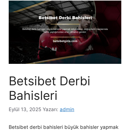
Betsibet Derbi
Bahisleri
Eylül 13, 2025
Yazarı:
admin
Betsibet derbi bahisleri büyük bahisler yapmak