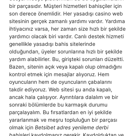
bir parçasıdır. Müşteri hizmetleri bahisçiler için
son derece önemlidir. Her yasadışı casino web
sitesinin gerçek zamanlı yardımı vardır. Yardıma
ihtiyacınız varsa, her zaman size hızlı bir şekilde
yardımcı olacak biri vardır. Canlı destek hizmeti
genellikle yasadışı bahis sitelerinde
olduğundan, üyeler sorunlarına hızlı bir şekilde
yardım alabilirler. Bu, girişteki sorunları düzeltti.
Bazen, sitenin açık veya kapalı olup olmadığını
kontrol etmek için mesajlar alıyoruz. Hem
oyuncuların hem de oyuncuların çabalarını
takdir ediyoruz. Web sitesi şu anda kapalı,
ancak hala çalışıyor. Ayrıntılara dalalım ve bir
sonraki bölümlerde bu karmaşık durumu
parçalayalım. Bu fırsatlardan en iyi şekilde
yararlanmak ve meşru topluluğun bir parçası
olmak için
Betsibet adres yenileme derbi
bahisleri
kaydolmanız gerekir. Kaydolduktan ve