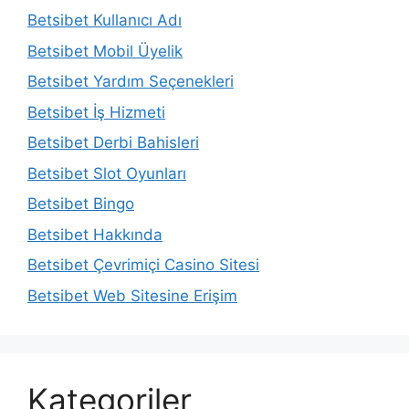
Betsibet Kullanıcı Adı
Betsibet Mobil Üyelik
Betsibet Yardım Seçenekleri
Betsibet İş Hizmeti
Betsibet Derbi Bahisleri
Betsibet Slot Oyunları
Betsibet Bingo
Betsibet Hakkında
Betsibet Çevrimiçi Casino Sitesi
Betsibet Web Sitesine Erişim
Kategoriler