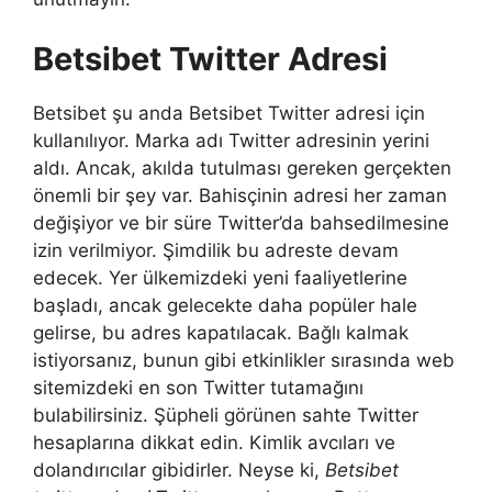
Betsibet Twitter Adresi
Betsibet şu anda Betsibet Twitter adresi için
kullanılıyor. Marka adı Twitter adresinin yerini
aldı. Ancak, akılda tutulması gereken gerçekten
önemli bir şey var. Bahisçinin adresi her zaman
değişiyor ve bir süre Twitter’da bahsedilmesine
izin verilmiyor. Şimdilik bu adreste devam
edecek. Yer ülkemizdeki yeni faaliyetlerine
başladı, ancak gelecekte daha popüler hale
gelirse, bu adres kapatılacak. Bağlı kalmak
istiyorsanız, bunun gibi etkinlikler sırasında web
sitemizdeki en son Twitter tutamağını
bulabilirsiniz. Şüpheli görünen sahte Twitter
hesaplarına dikkat edin. Kimlik avcıları ve
dolandırıcılar gibidirler. Neyse ki,
Betsibet