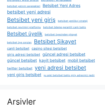
Betsibet Yeni Adres
betsibet yatırım seçenekleri
betsibet yeni adresi
Betsibet yeni giriş
betsibet yenilikçi strateji
betsibet çevrimiçi platformu
betsibet ödeme garantili canlı bahis
Betsibet üyelik
betsibet üyesinden şikayet
Betsibet Şikayet
betsibet üye soruları
canli betsibet
casino sitesi betsibet
güncel adresi betsibet
giris adresi betsibet
güncel betsibet
kayit betsibet
mobil betsibet
yeni adresi betsibet
twitter betsibet
yeni giris betsibet
şu anki betsibet bahis giriş adresiniz nedir
Arşivler