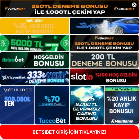
×
BETSIBET GİRİŞ İÇİN TIKLAYINIZ!