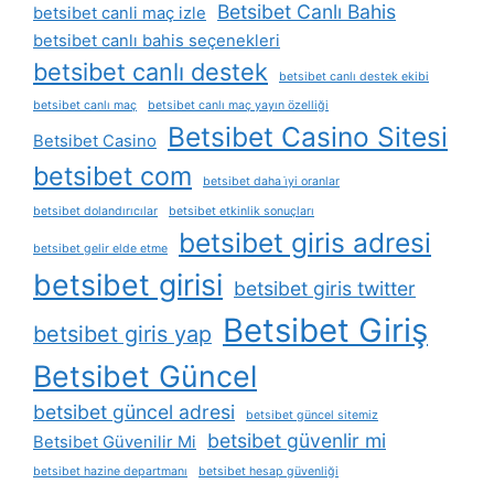
Betsibet Canlı Bahis
betsibet canli maç izle
betsibet canlı bahis seçenekleri
betsibet canlı destek
betsibet canlı destek ekibi
betsibet canlı maç
betsibet canlı maç yayın özelliği
Betsibet Casino Sitesi
Betsibet Casino
betsibet com
betsibet daha i̇yi oranlar
betsibet dolandırıcılar
betsibet etkinlik sonuçları
betsibet giris adresi
betsibet gelir elde etme
betsibet girisi
betsibet giris twitter
Betsibet Giriş
betsibet giris yap
Betsibet Güncel
betsibet güncel adresi
betsibet güncel sitemiz
betsibet güvenlir mi
Betsibet Güvenilir Mi
betsibet hazine departmanı
betsibet hesap güvenliği