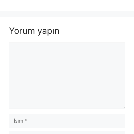
Yorum yapın
Yorum
İsim