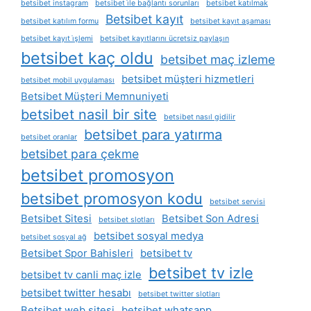
betsibet instagram
betsibet i̇le bağlantı sorunları
betsibet katılmak
Betsibet kayıt
betsibet katılım formu
betsibet kayıt aşaması
betsibet kayıt i̇şlemi
betsibet kayıtlarını ücretsiz paylaşın
betsibet kaç oldu
betsibet maç izleme
betsibet müşteri hizmetleri
betsibet mobil uygulaması
Betsibet Müşteri Memnuniyeti
betsibet nasil bir site
betsibet nasıl gidilir
betsibet para yatırma
betsibet oranlar
betsibet para çekme
betsibet promosyon
betsibet promosyon kodu
betsibet servisi
Betsibet Sitesi
Betsibet Son Adresi
betsibet slotları
betsibet sosyal medya
betsibet sosyal ağ
Betsibet Spor Bahisleri
betsibet tv
betsibet tv izle
betsibet tv canli maç izle
betsibet twitter hesabı
betsibet twitter slotları
Betsibet web sitesi
betsibet whatsapp