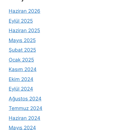
Haziran 2026
Eylül 2025
Haziran 2025
Mayıs 2025
Şubat 2025
Ocak 2025
Kasım 2024
Ekim 2024
Eylül 2024
Ağustos 2024
Temmuz 2024
Haziran 2024
Mayıs 2024