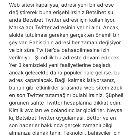
Web sitesi kapalıysa, adresi yeni bir adrese
değiştirerek buna erişebilirsiniz.Betsibet şu
anda Betsibet Twitter adresi için kullanılıyor.
Marka adı Twitter adresinin yerini aldı. Ancak,
akılda tutulması gereken gerçekten önemli bir
şey var. Bahisçinin adresi her zaman değişiyor
ve bir süre Twitter’da bahsedilmesine izin
verilmiyor. Şimdilik bu adreste devam edecek.
Yer ülkemizdeki yeni faaliyetlerine başladı,
ancak gelecekte daha popüler hale gelirse, bu
adres kapatılacak. Bağlı kalmak istiyorsanız,
bunun gibi etkinlikler sırasında web sitemizdeki
en son Twitter tutamağını bulabilirsiniz. Şüpheli
görünen sahte Twitter hesaplarına dikkat edin.
Kimlik avcıları ve dolandırıcılar gibidirler. Neyse
ki, Betsibet Twitter uygulaması, Bettor ve en
son haberler hakkında gerçek zamanlı bilgi
almanıza olanak tanır. Teknoloji, bahisçiler için