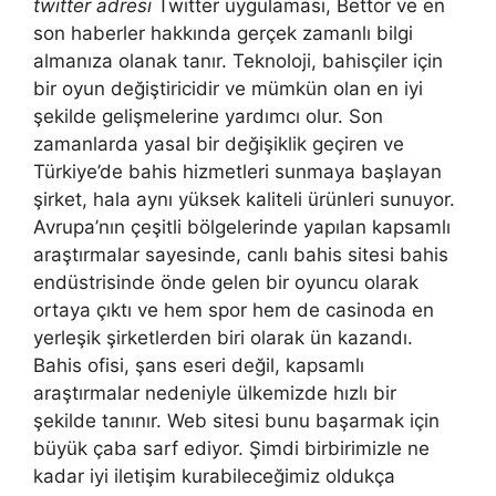
twitter adresi
Twitter uygulaması, Bettor ve en
son haberler hakkında gerçek zamanlı bilgi
almanıza olanak tanır. Teknoloji, bahisçiler için
bir oyun değiştiricidir ve mümkün olan en iyi
şekilde gelişmelerine yardımcı olur. Son
zamanlarda yasal bir değişiklik geçiren ve
Türkiye’de bahis hizmetleri sunmaya başlayan
şirket, hala aynı yüksek kaliteli ürünleri sunuyor.
Avrupa’nın çeşitli bölgelerinde yapılan kapsamlı
araştırmalar sayesinde, canlı bahis sitesi bahis
endüstrisinde önde gelen bir oyuncu olarak
ortaya çıktı ve hem spor hem de casinoda en
yerleşik şirketlerden biri olarak ün kazandı.
Bahis ofisi, şans eseri değil, kapsamlı
araştırmalar nedeniyle ülkemizde hızlı bir
şekilde tanınır. Web sitesi bunu başarmak için
büyük çaba sarf ediyor. Şimdi birbirimizle ne
kadar iyi iletişim kurabileceğimiz oldukça