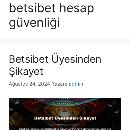
betsibet hesap
güvenliği
Betsibet Üyesinden
Şikayet
Ağustos 24, 2024
Yazarı:
admin