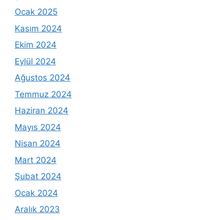
Ocak 2025
Kasım 2024
Ekim 2024
Eylül 2024
Ağustos 2024
Temmuz 2024
Haziran 2024
Mayıs 2024
Nisan 2024
Mart 2024
Şubat 2024
Ocak 2024
Aralık 2023