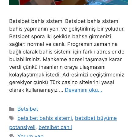
Betsibet bahis sistemi Betsibet bahis sistemi
bahis yapmanın yeni ve geliştirilmiş bir yoludur.
Betsibet spora iki şekilde bahse girmenizi
sağlar: normal ve canlı. Programın zamanına
bağlı olarak bahis sistemi için farklı adresler de
bulabilirsiniz. Mahkeme adresi taşımaya karar
verdi çünkü insanların oraya ulaşmasını
kolaylaştırmak istedi. Adresimizi değiştirmemiz
gerekiyor çünkü Türk casino sitelerini yasal
olarak kullanamayız …
Devamını oku…
Kategoriler
Betsibet
Etiketler
betsibet bahis sistemi
,
betsibet büyüme
potansiyeli
,
betsibet canli
Yorum yap