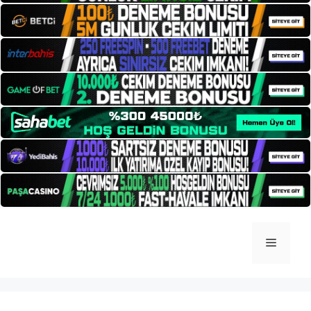
İçeriğe
atla
Menü