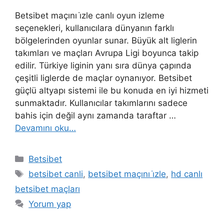
Betsibet maçını i̇zle canlı oyun izleme
seçenekleri, kullanıcılara dünyanın farklı
bölgelerinden oyunlar sunar. Büyük alt liglerin
takımları ve maçları Avrupa Ligi boyunca takip
edilir. Türkiye liginin yanı sıra dünya çapında
çeşitli liglerde de maçlar oynanıyor. Betsibet
güçlü altyapı sistemi ile bu konuda en iyi hizmeti
sunmaktadır. Kullanıcılar takımlarını sadece
bahis için değil aynı zamanda taraftar …
Devamını oku…
Kategoriler
Betsibet
Etiketler
betsibet canli
,
betsibet maçını i̇zle
,
hd canlı
betsibet maçları
Yorum yap