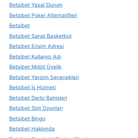
Betsibet Yasal Durum
Betsibet Poker Alternatifleri
Betsibet
Betsibet Sanal Basketbol
Betsibet Erişim Adresi
Betsibet Kullanıcı Adı
Betsibet Mobil Üyelik
Betsibet Yardım Seçenekleri
Betsibet İş Hizmeti
Betsibet Derbi Bahisleri
Betsibet Slot Oyunları
Betsibet Bingo
Betsibet Hakkında