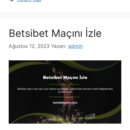
Betsibet Maçını İzle
Ağustos 12, 2023
Yazarı:
admin