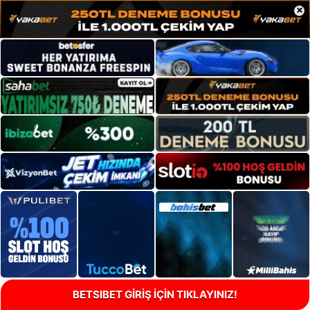
×
BETSIBET GİRİŞ İÇİN TIKLAYINIZ!