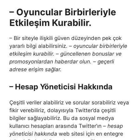
– Oyuncular Birbirleriyle
Etkileşim Kurabilir.
– Bir siteyle ilişkili güven düzeyinden pek çok
yararlı bilgi alabilirsiniz.
– oyuncular birbirleriyle
etkileşim kurabilir.
– güncellenen bonuslar ve
promosyonlardan haberdar olun.
– geçerli
adrese erişim sağlar.
– Hesap Yöneticisi Hakkında
Çeşitli veriler alabiliriz ve sorular sorabiliriz veya
fikir verebiliriz, dolayısıyla Twitter’da çeşitli
bilgiler sağlayabiliriz. Bu da sosyal medya
kullanıcı hesapları arasında Twitter’ın
– hesap
yöneticisi hakkında
web sitesi için en entegre