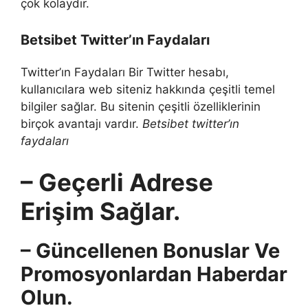
çok kolaydır.
Betsibet Twitter’ın Faydaları
Twitter’ın Faydaları Bir Twitter hesabı,
kullanıcılara web siteniz hakkında çeşitli temel
bilgiler sağlar. Bu sitenin çeşitli özelliklerinin
birçok avantajı vardır.
Betsibet twitter’ın
faydaları
– Geçerli Adrese
Erişim Sağlar.
– Güncellenen Bonuslar Ve
Promosyonlardan Haberdar
Olun.