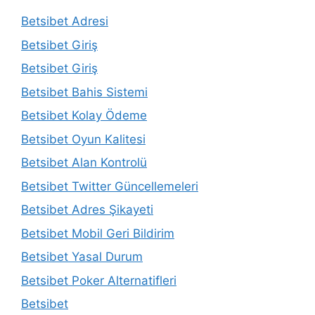
Betsibet Adresi
Betsibet Giriş
Betsibet Giriş
Betsibet Bahis Sistemi
Betsibet Kolay Ödeme
Betsibet Oyun Kalitesi
Betsibet Alan Kontrolü
Betsibet Twitter Güncellemeleri
Betsibet Adres Şikayeti
Betsibet Mobil Geri Bildirim
Betsibet Yasal Durum
Betsibet Poker Alternatifleri
Betsibet