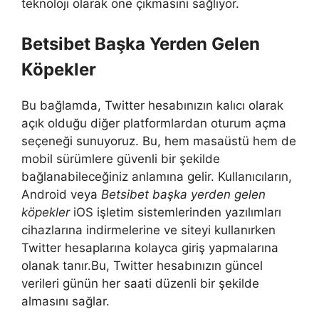
teknoloji olarak öne çıkmasını sağlıyor.
Betsibet Başka Yerden Gelen
Köpekler
Bu bağlamda, Twitter hesabınızın kalıcı olarak
açık olduğu diğer platformlardan oturum açma
seçeneği sunuyoruz. Bu, hem masaüstü hem de
mobil sürümlere güvenli bir şekilde
bağlanabileceğiniz anlamına gelir. Kullanıcıların,
Android veya
Betsibet başka yerden gelen
köpekler
iOS işletim sistemlerinden yazılımları
cihazlarına indirmelerine ve siteyi kullanırken
Twitter hesaplarına kolayca giriş yapmalarına
olanak tanır.Bu, Twitter hesabınızın güncel
verileri günün her saati düzenli bir şekilde
almasını sağlar.