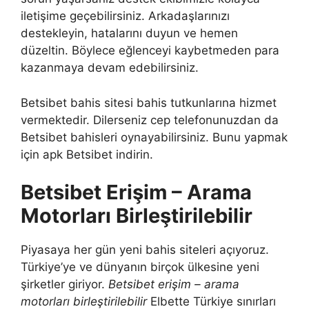
iletişime geçebilirsiniz. Arkadaşlarınızı
destekleyin, hatalarını duyun ve hemen
düzeltin. Böylece eğlenceyi kaybetmeden para
kazanmaya devam edebilirsiniz.
Betsibet bahis sitesi bahis tutkunlarına hizmet
vermektedir. Dilerseniz cep telefonunuzdan da
Betsibet bahisleri oynayabilirsiniz. Bunu yapmak
için apk Betsibet indirin.
Betsibet Erişim – Arama
Motorları Birleştirilebilir
Piyasaya her gün yeni bahis siteleri açıyoruz.
Türkiye’ye ve dünyanın birçok ülkesine yeni
şirketler giriyor.
Betsibet erişim – arama
motorları birleştirilebilir
Elbette Türkiye sınırları