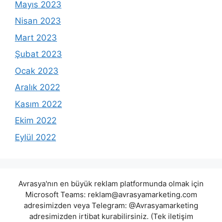
Mayıs 2023
Nisan 2023
Mart 2023
Şubat 2023
Ocak 2023
Aralık 2022
Kasım 2022
Ekim 2022
Eylül 2022
Avrasya'nın en büyük reklam platformunda olmak için
Microsoft Teams:
reklam@avrasyamarketing.com
adresimizden veya Telegram: @Avrasyamarketing
adresimizden irtibat kurabilirsiniz. (Tek iletişim