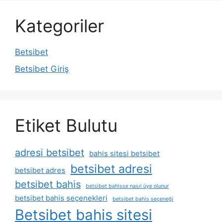
Kategoriler
Betsibet
Betsibet Giriş
Etiket Bulutu
adresi betsibet
bahis sitesi betsibet
betsibet adresi
betsibet adres
betsibet bahis
betsibet bahisse nasıl üye olunur
betsibet bahis seçenekleri
betsibet bahis seçeneği
Betsibet bahis sitesi