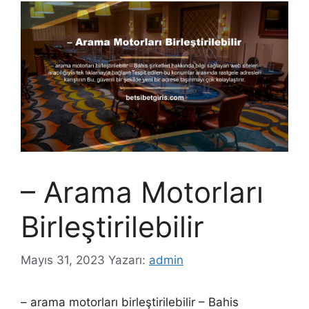
– Arama Motorları
Birleştirilebilir
Mayıs 31, 2023
Yazarı:
admin
– arama motorları birleştirilebilir – Bahis