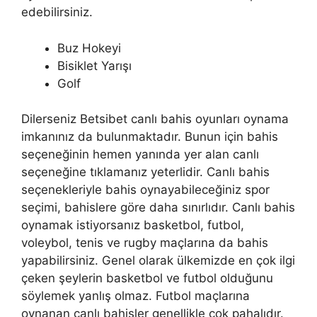
edebilirsiniz.
Buz Hokeyi
Bisiklet Yarışı
Golf
Dilerseniz Betsibet canlı bahis oyunları oynama
imkanınız da bulunmaktadır. Bunun için bahis
seçeneğinin hemen yanında yer alan canlı
seçeneğine tıklamanız yeterlidir. Canlı bahis
seçenekleriyle bahis oynayabileceğiniz spor
seçimi, bahislere göre daha sınırlıdır. Canlı bahis
oynamak istiyorsanız basketbol, ​​futbol, ​​
voleybol, tenis ve rugby maçlarına da bahis
yapabilirsiniz. Genel olarak ülkemizde en çok ilgi
çeken şeylerin basketbol ve futbol olduğunu
söylemek yanlış olmaz. Futbol maçlarına
oynanan canlı bahisler genellikle çok pahalıdır.