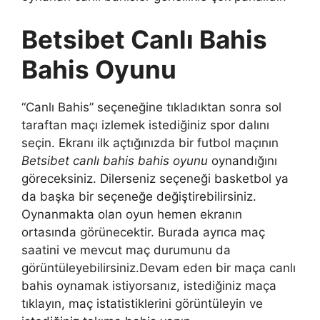
Betsibet Canlı Bahis
Bahis Oyunu
“Canlı Bahis” seçeneğine tıkladıktan sonra sol
taraftan maçı izlemek istediğiniz spor dalını
seçin. Ekranı ilk açtığınızda bir futbol maçının
Betsibet canlı bahis bahis oyunu
oynandığını
göreceksiniz. Dilerseniz seçeneği basketbol ya
da başka bir seçeneğe değiştirebilirsiniz.
Oynanmakta olan oyun hemen ekranın
ortasında görünecektir. Burada ayrıca maç
saatini ve mevcut maç durumunu da
görüntüleyebilirsiniz.Devam eden bir maça canlı
bahis oynamak istiyorsanız, istediğiniz maça
tıklayın, maç istatistiklerini görüntüleyin ve