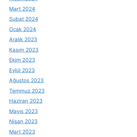
Mart 2024
Şubat 2024
Ocak 2024
Aralık 2023
Kasım 2023
Ekim 2023
Eylül 2023
Ağustos 2023
Temmuz 2023
Haziran 2023
Mayıs 2023
Nisan 2023
Mart 2023