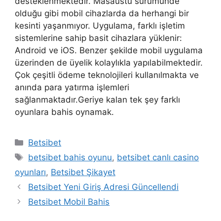
desteklenmektedir. Masaüstü sürümünde
olduğu gibi mobil cihazlarda da herhangi bir
kesinti yaşanmıyor. Uygulama, farklı işletim
sistemlerine sahip basit cihazlara yüklenir:
Android ve iOS. Benzer şekilde mobil uygulama
üzerinden de üyelik kolaylıkla yapılabilmektedir.
Çok çeşitli ödeme teknolojileri kullanılmakta ve
anında para yatırma işlemleri
sağlanmaktadır.Geriye kalan tek şey farklı
oyunlara bahis oynamak.
Kategoriler
Betsibet
Etiketler
betsibet bahis oyunu
,
betsibet canlı casino
oyunları
,
Betsibet Şikayet
Yazı
Betsibet Yeni Giriş Adresi Güncellendi
dolaşımı
Betsibet Mobil Bahis