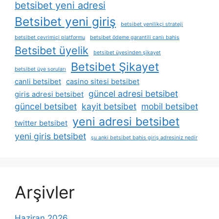
betsibet yeni adresi
Betsibet yeni giriş
betsibet yenilikçi strateji
betsibet çevrimiçi platformu
betsibet ödeme garantili canlı bahis
Betsibet üyelik
betsibet üyesinden şikayet
Betsibet Şikayet
betsibet üye soruları
canli betsibet
casino sitesi betsibet
güncel adresi betsibet
giris adresi betsibet
güncel betsibet
kayit betsibet
mobil betsibet
yeni adresi betsibet
twitter betsibet
yeni giris betsibet
şu anki betsibet bahis giriş adresiniz nedir
Arşivler
Haziran 2026