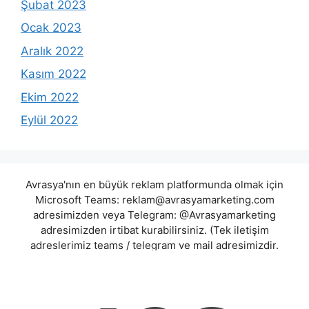
Şubat 2023
Ocak 2023
Aralık 2022
Kasım 2022
Ekim 2022
Eylül 2022
Avrasya'nın en büyük reklam platformunda olmak için
Microsoft Teams:
reklam@avrasyamarketing.com
adresimizden veya Telegram: @Avrasyamarketing
adresimizden irtibat kurabilirsiniz. (Tek iletişim
adreslerimiz teams / telegram ve mail adresimizdir.
Harici hiçbir iletişim adresimiz bulunmamaktadır.
Lütfen itibar etmeyiniz.) Türkiye yasalarına göre 7258
sayılı kanun uyarınca yasa dışı bahis oynamanın
cezaları mevcuttur. Şu an bulunduğunuz site hiç bir