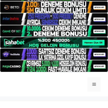
İçeriğe
atla
Menü