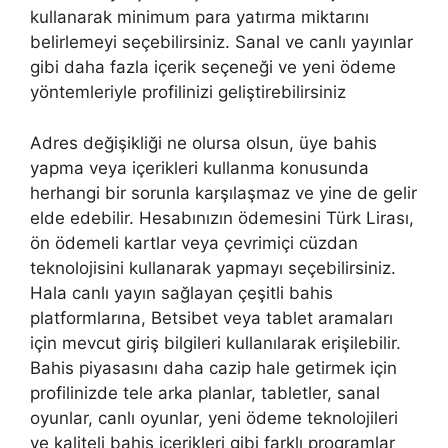
kullanarak minimum para yatırma miktarını
belirlemeyi seçebilirsiniz. Sanal ve canlı yayınlar
gibi daha fazla içerik seçeneği ve yeni ödeme
yöntemleriyle profilinizi geliştirebilirsiniz
Adres değişikliği ne olursa olsun, üye bahis
yapma veya içerikleri kullanma konusunda
herhangi bir sorunla karşılaşmaz ve yine de gelir
elde edebilir. Hesabınızın ödemesini Türk Lirası,
ön ödemeli kartlar veya çevrimiçi cüzdan
teknolojisini kullanarak yapmayı seçebilirsiniz.
Hala canlı yayın sağlayan çeşitli bahis
platformlarına, Betsibet veya tablet aramaları
için mevcut giriş bilgileri kullanılarak erişilebilir.
Bahis piyasasını daha cazip hale getirmek için
profilinizde tele arka planlar, tabletler, sanal
oyunlar, canlı oyunlar, yeni ödeme teknolojileri
ve kaliteli bahis içerikleri gibi farklı programlar