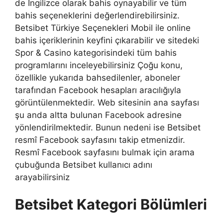
de İngilizce olarak bahis oynayabilir ve tüm
bahis seçeneklerini değerlendirebilirsiniz.
Betsibet Türkiye Seçenekleri Mobil ile online
bahis içeriklerinin keyfini çıkarabilir ve sitedeki
Spor & Casino kategorisindeki tüm bahis
programlarını inceleyebilirsiniz Çoğu konu,
özellikle yukarıda bahsedilenler, aboneler
tarafından Facebook hesapları aracılığıyla
görüntülenmektedir. Web sitesinin ana sayfası
şu anda altta bulunan Facebook adresine
yönlendirilmektedir. Bunun nedeni ise Betsibet
resmî Facebook sayfasını takip etmenizdir.
Resmî Facebook sayfasını bulmak için arama
çubuğunda Betsibet kullanıcı adını
arayabilirsiniz
Betsibet Kategori Bölümleri