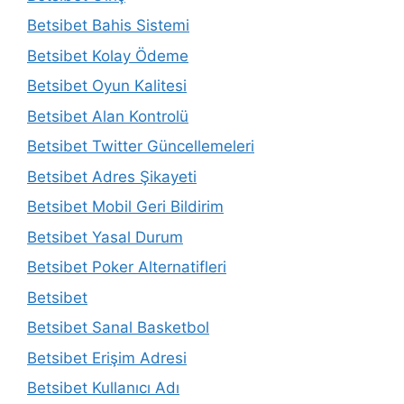
Betsibet Bahis Sistemi
Betsibet Kolay Ödeme
Betsibet Oyun Kalitesi
Betsibet Alan Kontrolü
Betsibet Twitter Güncellemeleri
Betsibet Adres Şikayeti
Betsibet Mobil Geri Bildirim
Betsibet Yasal Durum
Betsibet Poker Alternatifleri
Betsibet
Betsibet Sanal Basketbol
Betsibet Erişim Adresi
Betsibet Kullanıcı Adı