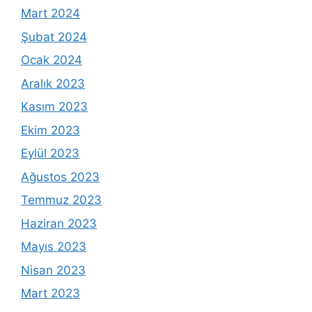
Mart 2024
Şubat 2024
Ocak 2024
Aralık 2023
Kasım 2023
Ekim 2023
Eylül 2023
Ağustos 2023
Temmuz 2023
Haziran 2023
Mayıs 2023
Nisan 2023
Mart 2023