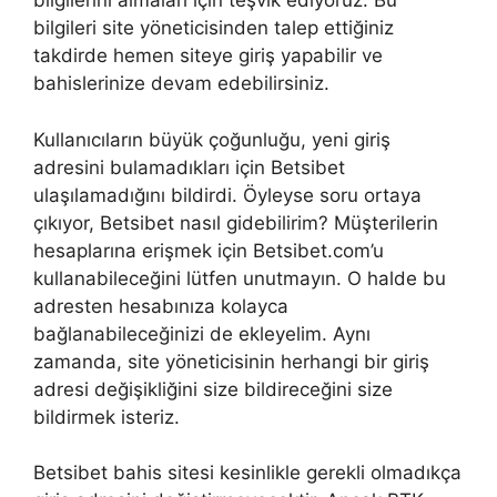
bilgilerini almaları için teşvik ediyoruz. Bu
bilgileri site yöneticisinden talep ettiğiniz
takdirde hemen siteye giriş yapabilir ve
bahislerinize devam edebilirsiniz.
Kullanıcıların büyük çoğunluğu, yeni giriş
adresini bulamadıkları için Betsibet
ulaşılamadığını bildirdi. Öyleyse soru ortaya
çıkıyor, Betsibet nasıl gidebilirim? Müşterilerin
hesaplarına erişmek için Betsibet.com’u
kullanabileceğini lütfen unutmayın. O halde bu
adresten hesabınıza kolayca
bağlanabileceğinizi de ekleyelim. Aynı
zamanda, site yöneticisinin herhangi bir giriş
adresi değişikliğini size bildireceğini size
bildirmek isteriz.
Betsibet bahis sitesi kesinlikle gerekli olmadıkça