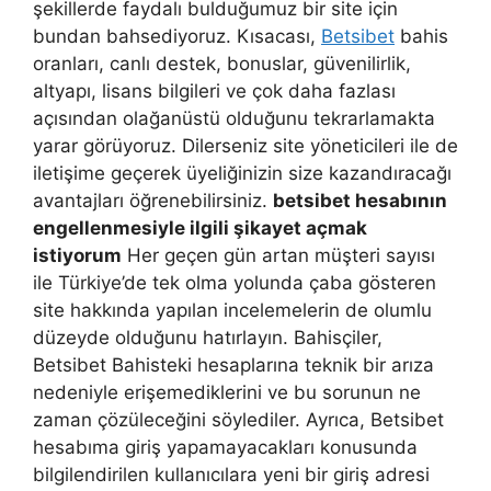
şekillerde faydalı bulduğumuz bir site için
bundan bahsediyoruz. Kısacası,
Betsibet
bahis
oranları, canlı destek, bonuslar, güvenilirlik,
altyapı, lisans bilgileri ve çok daha fazlası
açısından olağanüstü olduğunu tekrarlamakta
yarar görüyoruz. Dilerseniz site yöneticileri ile de
iletişime geçerek üyeliğinizin size kazandıracağı
avantajları öğrenebilirsiniz.
betsibet hesabının
engellenmesiyle ilgili şikayet açmak
istiyorum
Her geçen gün artan müşteri sayısı
ile Türkiye’de tek olma yolunda çaba gösteren
site hakkında yapılan incelemelerin de olumlu
düzeyde olduğunu hatırlayın. Bahisçiler,
Betsibet Bahisteki hesaplarına teknik bir arıza
nedeniyle erişemediklerini ve bu sorunun ne
zaman çözüleceğini söylediler. Ayrıca, Betsibet
hesabıma giriş yapamayacakları konusunda
bilgilendirilen kullanıcılara yeni bir giriş adresi