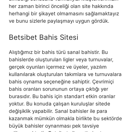
her zaman birinci önceliği olan site hakkında
herhangi bir şikayet olmamasını sağlamaktayız
ve bunu sizlerle paylaşmayı uygun gördük.
Betsibet Bahis Sitesi
Alıştığımız bir bahis türü sanal bahistir. Bu
bahislerde oluşturulan ligler veya turnuvalar,
gerçek oyunları içermez ve üyeler, yazılım
kullanılarak oluşturulan takımlara ve turnuvalara
bahis oynama seçeneğine sahiptir. Çevrimiçi
bahis oranları sorununun ortaya çıktığı yer
burasıdır. Bu bahis için standart etkin oranlar
yoktur. Bu konuda çalışan kuruluşlar sitede
değişiklik yapabilir. Sanal bahisler ile para
kazanmak mümkün olmakla birlikte bu sektörde
büyük bahisler oynanması pek tavsiye