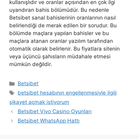
kullanışlıdır ve oranlar açısından en çok ilgi
uyandıran bahis bölümüdür. Bu nedenle
Betsibet sanal bahislerinin oranlarının nasıl
belirlendiği de merak edilen bir sorudur. Bu
bölümde maçlara yapılan bahisler ve bu
maçlara atanan oranlar yazılım tarafından
otomatik olarak belirlenir. Bu fiyatlara sitenin
veya üçüncü şahısların müdahale etmesi
mümkün değildir.
Kategoriler
Betsibet
Etiketler
betsibet hesabının engellenmesiyle ilgili
şikayet açmak istiyorum
Yazı
Betsibet Vivo Casino Oyunları
dolaşımı
Betsibet WhatsApp Hattı