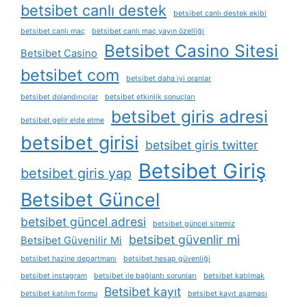
betsibet canlı destek
betsibet canlı destek ekibi
betsibet canlı maç
betsibet canlı maç yayın özelliği
Betsibet Casino Sitesi
Betsibet Casino
betsibet com
betsibet daha i̇yi oranlar
betsibet dolandırıcılar
betsibet etkinlik sonuçları
betsibet giris adresi
betsibet gelir elde etme
betsibet girisi
betsibet giris twitter
Betsibet Giriş
betsibet giris yap
Betsibet Güncel
betsibet güncel adresi
betsibet güncel sitemiz
betsibet güvenlir mi
Betsibet Güvenilir Mi
betsibet hazine departmanı
betsibet hesap güvenliği
betsibet instagram
betsibet i̇le bağlantı sorunları
betsibet katılmak
Betsibet kayıt
betsibet katılım formu
betsibet kayıt aşaması