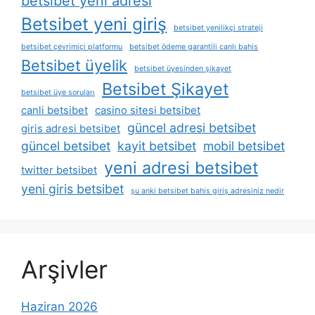
betsibet yeni adresi
Betsibet yeni giriş
betsibet yenilikçi strateji
betsibet çevrimiçi platformu
betsibet ödeme garantili canlı bahis
Betsibet üyelik
betsibet üyesinden şikayet
Betsibet Şikayet
betsibet üye soruları
canli betsibet
casino sitesi betsibet
güncel adresi betsibet
giris adresi betsibet
güncel betsibet
kayit betsibet
mobil betsibet
yeni adresi betsibet
twitter betsibet
yeni giris betsibet
şu anki betsibet bahis giriş adresiniz nedir
Arşivler
Haziran 2026