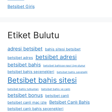
Betsibet Giriş
Etiket Bulutu
adresi betsibet
bahis sitesi betsibet
betsibet adresi
betsibet adres
betsibet bahis
betsibet bahisse nasıl üye olunur
betsibet bahis seçenekleri
betsibet bahis seçeneği
Betsibet bahis sitesi
betsibet bahis tutkunları
betsibet bahis ve canlı
betsibet bonus
betsibet canli
Betsibet Canlı Bahis
betsibet canli maç izle
betsibet canlı bahis seçenekleri