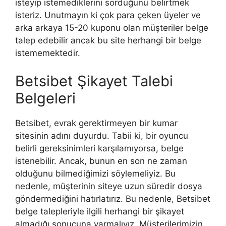
isteyip istemediklerini sorduğunu belirtmek
isteriz. Unutmayın ki çok para çeken üyeler ve
arka arkaya 15-20 kuponu olan müşteriler belge
talep edebilir ancak bu site herhangi bir belge
istememektedir.
Betsibet Şikayet Talebi
Belgeleri
Betsibet, evrak gerektirmeyen bir kumar
sitesinin adını duyurdu. Tabii ki, bir oyuncu
belirli gereksinimleri karşılamıyorsa, belge
istenebilir. Ancak, bunun en son ne zaman
olduğunu bilmediğimizi söylemeliyiz. Bu
nedenle, müşterinin siteye uzun süredir dosya
göndermediğini hatırlatırız. Bu nedenle, Betsibet
belge talepleriyle ilgili herhangi bir şikayet
almadığı sonucuna varmalıyız. Müşterilerimizin