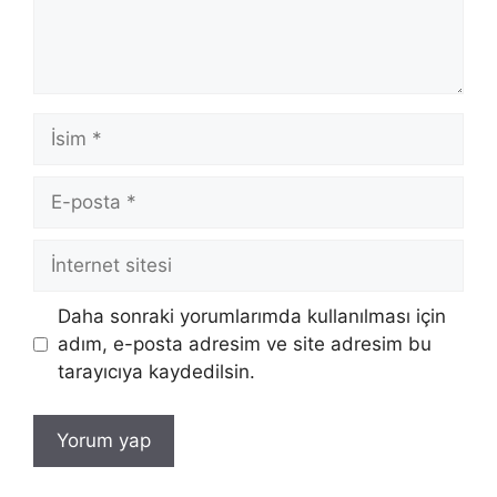
İsim
E-
posta
İnternet
sitesi
Daha sonraki yorumlarımda kullanılması için
adım, e-posta adresim ve site adresim bu
tarayıcıya kaydedilsin.