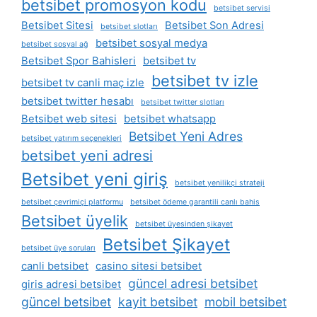
betsibet promosyon kodu
betsibet servisi
Betsibet Sitesi
Betsibet Son Adresi
betsibet slotları
betsibet sosyal medya
betsibet sosyal ağ
Betsibet Spor Bahisleri
betsibet tv
betsibet tv izle
betsibet tv canli maç izle
betsibet twitter hesabı
betsibet twitter slotları
Betsibet web sitesi
betsibet whatsapp
Betsibet Yeni Adres
betsibet yatırım seçenekleri
betsibet yeni adresi
Betsibet yeni giriş
betsibet yenilikçi strateji
betsibet çevrimiçi platformu
betsibet ödeme garantili canlı bahis
Betsibet üyelik
betsibet üyesinden şikayet
Betsibet Şikayet
betsibet üye soruları
canli betsibet
casino sitesi betsibet
güncel adresi betsibet
giris adresi betsibet
güncel betsibet
kayit betsibet
mobil betsibet