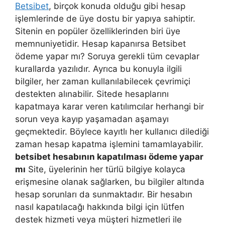
Betsibet
, birçok konuda olduğu gibi hesap
işlemlerinde de üye dostu bir yapıya sahiptir.
Sitenin en popüler özelliklerinden biri üye
memnuniyetidir. Hesap kapanırsa Betsibet
ödeme yapar mı? Soruya gerekli tüm cevaplar
kurallarda yazılıdır. Ayrıca bu konuyla ilgili
bilgiler, her zaman kullanılabilecek çevrimiçi
destekten alınabilir. Sitede hesaplarını
kapatmaya karar veren katılımcılar herhangi bir
sorun veya kayıp yaşamadan aşamayı
geçmektedir. Böylece kayıtlı her kullanıcı dilediği
zaman hesap kapatma işlemini tamamlayabilir.
betsibet hesabının kapatılması ödeme yapar
mı
Site, üyelerinin her türlü bilgiye kolayca
erişmesine olanak sağlarken, bu bilgiler altında
hesap sorunları da sunmaktadır. Bir hesabın
nasıl kapatılacağı hakkında bilgi için lütfen
destek hizmeti veya müşteri hizmetleri ile