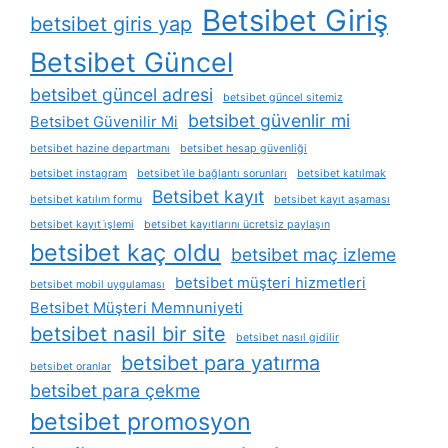
Betsibet Giriş
betsibet giris yap
Betsibet Güncel
betsibet güncel adresi
betsibet güncel sitemiz
betsibet güvenlir mi
Betsibet Güvenilir Mi
betsibet hazine departmanı
betsibet hesap güvenliği
betsibet instagram
betsibet i̇le bağlantı sorunları
betsibet katılmak
Betsibet kayıt
betsibet katılım formu
betsibet kayıt aşaması
betsibet kayıt i̇şlemi
betsibet kayıtlarını ücretsiz paylaşın
betsibet kaç oldu
betsibet maç izleme
betsibet müşteri hizmetleri
betsibet mobil uygulaması
Betsibet Müşteri Memnuniyeti
betsibet nasil bir site
betsibet nasıl gidilir
betsibet para yatırma
betsibet oranlar
betsibet para çekme
betsibet promosyon