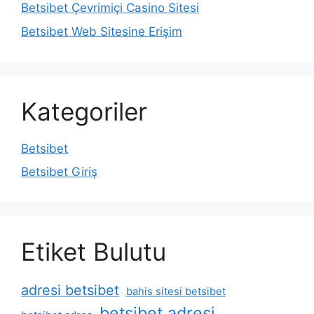
Betsibet Çevrimiçi Casino Sitesi
Betsibet Web Sitesine Erişim
Kategoriler
Betsibet
Betsibet Giriş
Etiket Bulutu
adresi betsibet
bahis sitesi betsibet
betsibet adresi