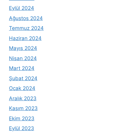
Eylül 2024
Ağustos 2024
Temmuz 2024
Haziran 2024
Mayıs 2024
Nisan 2024
Mart 2024
Şubat 2024
Ocak 2024
Aralık 2023
Kasım 2023
Ekim 2023
Eylül 2023