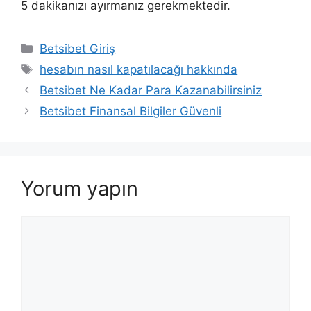
5 dakikanızı ayırmanız gerekmektedir.
Kategoriler
Betsibet Giriş
Etiketler
hesabın nasıl kapatılacağı hakkında
Yazı
Betsibet Ne Kadar Para Kazanabilirsiniz
dolaşımı
Betsibet Finansal Bilgiler Güvenli
Yorum yapın
Yorum