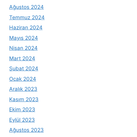
Ağustos 2024
Temmuz 2024
Haziran 2024
Mayıs 2024
Nisan 2024
Mart 2024
Şubat 2024
Ocak 2024
Aralık 2023
Kasım 2023
Ekim 2023
Eylül 2023
Ağustos 2023