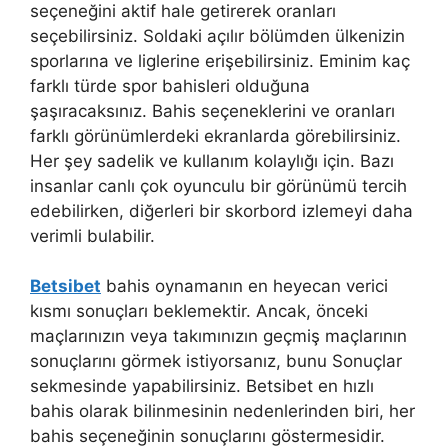
seçeneğini aktif hale getirerek oranları
seçebilirsiniz. Soldaki açılır bölümden ülkenizin
sporlarına ve liglerine erişebilirsiniz. Eminim kaç
farklı türde spor bahisleri olduğuna
şaşıracaksınız. Bahis seçeneklerini ve oranları
farklı görünümlerdeki ekranlarda görebilirsiniz.
Her şey sadelik ve kullanım kolaylığı için. Bazı
insanlar canlı çok oyunculu bir görünümü tercih
edebilirken, diğerleri bir skorbord izlemeyi daha
verimli bulabilir.
Betsibet
bahis oynamanın en heyecan verici
kısmı sonuçları beklemektir. Ancak, önceki
maçlarınızın veya takımınızın geçmiş maçlarının
sonuçlarını görmek istiyorsanız, bunu Sonuçlar
sekmesinde yapabilirsiniz. Betsibet en hızlı
bahis olarak bilinmesinin nedenlerinden biri, her
bahis seçeneğinin sonuçlarını göstermesidir.