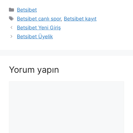
Kategoriler
Betsibet
Etiketler
Betsibet canlı spor
,
Betsibet kayıt
Yazı
Betsibet Yeni Giriş
dolaşımı
Betsibet Üyelik
Yorum yapın
Yorum