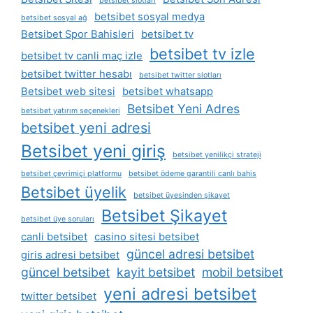
betsibet slotları
betsibet sosyal medya
betsibet sosyal ağ
Betsibet Spor Bahisleri
betsibet tv
betsibet tv izle
betsibet tv canli maç izle
betsibet twitter hesabı
betsibet twitter slotları
Betsibet web sitesi
betsibet whatsapp
Betsibet Yeni Adres
betsibet yatırım seçenekleri
betsibet yeni adresi
Betsibet yeni giriş
betsibet yenilikçi strateji
betsibet çevrimiçi platformu
betsibet ödeme garantili canlı bahis
Betsibet üyelik
betsibet üyesinden şikayet
Betsibet Şikayet
betsibet üye soruları
canli betsibet
casino sitesi betsibet
güncel adresi betsibet
giris adresi betsibet
güncel betsibet
kayit betsibet
mobil betsibet
yeni adresi betsibet
twitter betsibet