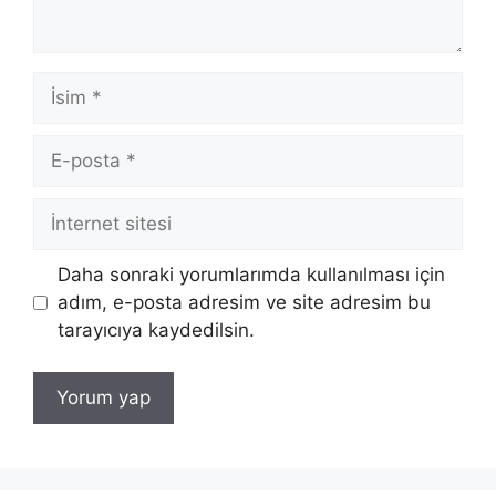
İsim
E-
posta
İnternet
sitesi
Daha sonraki yorumlarımda kullanılması için
adım, e-posta adresim ve site adresim bu
tarayıcıya kaydedilsin.