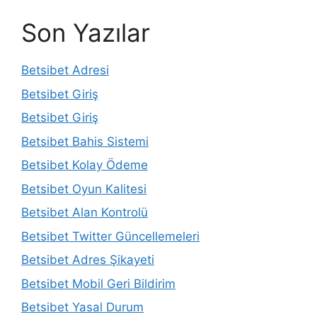
Son Yazılar
Betsibet Adresi
Betsibet Giriş
Betsibet Giriş
Betsibet Bahis Sistemi
Betsibet Kolay Ödeme
Betsibet Oyun Kalitesi
Betsibet Alan Kontrolü
Betsibet Twitter Güncellemeleri
Betsibet Adres Şikayeti
Betsibet Mobil Geri Bildirim
Betsibet Yasal Durum