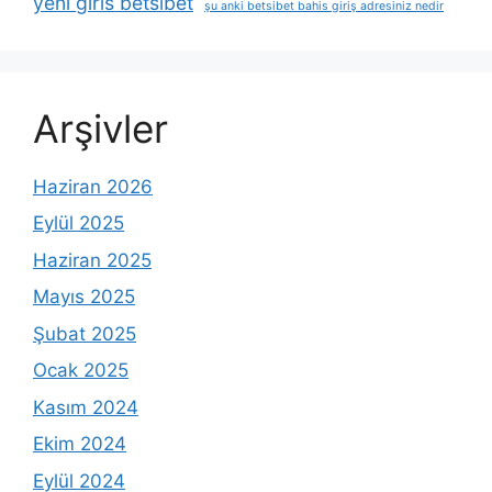
yeni giris betsibet
şu anki betsibet bahis giriş adresiniz nedir
Arşivler
Haziran 2026
Eylül 2025
Haziran 2025
Mayıs 2025
Şubat 2025
Ocak 2025
Kasım 2024
Ekim 2024
Eylül 2024