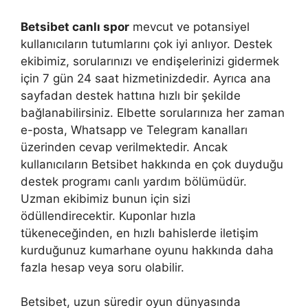
Betsibet canlı spor
mevcut ve potansiyel
kullanıcıların tutumlarını çok iyi anlıyor. Destek
ekibimiz, sorularınızı ve endişelerinizi gidermek
için 7 gün 24 saat hizmetinizdedir. Ayrıca ana
sayfadan destek hattına hızlı bir şekilde
bağlanabilirsiniz. Elbette sorularınıza her zaman
e-posta, Whatsapp ve Telegram kanalları
üzerinden cevap verilmektedir. Ancak
kullanıcıların Betsibet hakkında en çok duyduğu
destek programı canlı yardım bölümüdür.
Uzman ekibimiz bunun için sizi
ödüllendirecektir. Kuponlar hızla
tükeneceğinden, en hızlı bahislerde iletişim
kurduğunuz kumarhane oyunu hakkında daha
fazla hesap veya soru olabilir.
Betsibet, uzun süredir oyun dünyasında