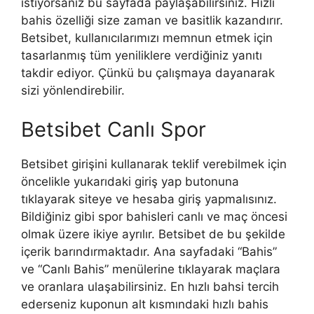
istiyorsanız bu sayfada paylaşabilirsiniz. Hızlı
bahis özelliği size zaman ve basitlik kazandırır.
Betsibet, kullanıcılarımızı memnun etmek için
tasarlanmış tüm yeniliklere verdiğiniz yanıtı
takdir ediyor. Çünkü bu çalışmaya dayanarak
sizi yönlendirebilir.
Betsibet Canlı Spor
Betsibet girişini kullanarak teklif verebilmek için
öncelikle yukarıdaki giriş yap butonuna
tıklayarak siteye ve hesaba giriş yapmalısınız.
Bildiğiniz gibi spor bahisleri canlı ve maç öncesi
olmak üzere ikiye ayrılır. Betsibet de bu şekilde
içerik barındırmaktadır. Ana sayfadaki “Bahis”
ve “Canlı Bahis” menülerine tıklayarak maçlara
ve oranlara ulaşabilirsiniz. En hızlı bahsi tercih
ederseniz kuponun alt kısmındaki hızlı bahis