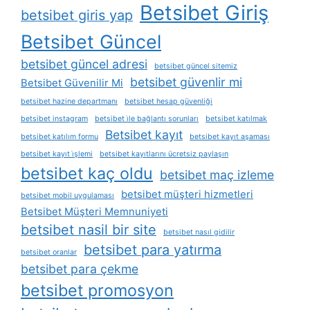
Betsibet Giriş
betsibet giris yap
Betsibet Güncel
betsibet güncel adresi
betsibet güncel sitemiz
betsibet güvenlir mi
Betsibet Güvenilir Mi
betsibet hazine departmanı
betsibet hesap güvenliği
betsibet instagram
betsibet i̇le bağlantı sorunları
betsibet katılmak
Betsibet kayıt
betsibet katılım formu
betsibet kayıt aşaması
betsibet kayıt i̇şlemi
betsibet kayıtlarını ücretsiz paylaşın
betsibet kaç oldu
betsibet maç izleme
betsibet müşteri hizmetleri
betsibet mobil uygulaması
Betsibet Müşteri Memnuniyeti
betsibet nasil bir site
betsibet nasıl gidilir
betsibet para yatırma
betsibet oranlar
betsibet para çekme
betsibet promosyon