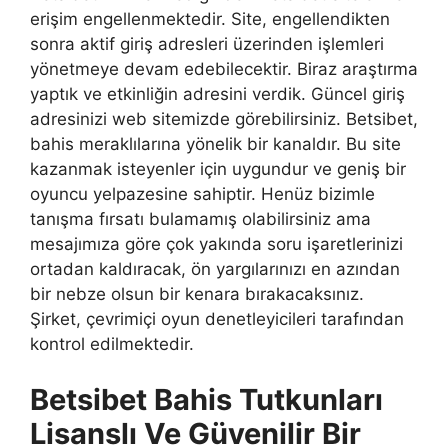
erişim engellenmektedir. Site, engellendikten
sonra aktif giriş adresleri üzerinden işlemleri
yönetmeye devam edebilecektir. Biraz araştırma
yaptık ve etkinliğin adresini verdik. Güncel giriş
adresinizi web sitemizde görebilirsiniz. Betsibet,
bahis meraklılarına yönelik bir kanaldır. Bu site
kazanmak isteyenler için uygundur ve geniş bir
oyuncu yelpazesine sahiptir. Henüz bizimle
tanışma fırsatı bulamamış olabilirsiniz ama
mesajımıza göre çok yakında soru işaretlerinizi
ortadan kaldıracak, ön yargılarınızı en azından
bir nebze olsun bir kenara bırakacaksınız.
Şirket, çevrimiçi oyun denetleyicileri tarafından
kontrol edilmektedir.
Betsibet Bahis Tutkunları
Lisanslı Ve Güvenilir Bir