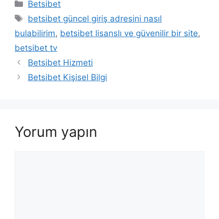
Kategoriler
Betsibet
Etiketler
betsibet güncel giriş adresini nasıl
bulabilirim
,
betsibet lisanslı ve güvenilir bir site
,
betsibet tv
Yazı
Betsibet Hizmeti
dolaşımı
Betsibet Kişisel Bilgi
Yorum yapın
Yorum