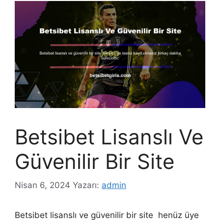
Betsibet Lisanslı Ve
Güvenilir Bir Site
Nisan 6, 2024
Yazarı:
admin
Betsibet lisanslı ve güvenilir bir site henüz üye