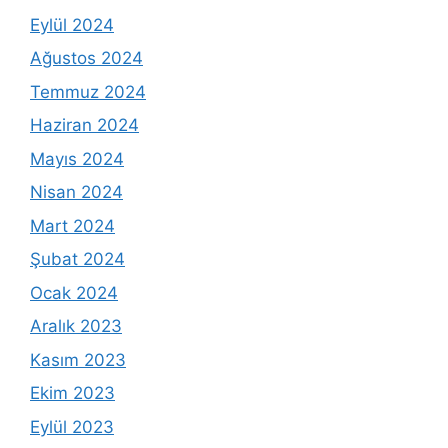
Eylül 2024
Ağustos 2024
Temmuz 2024
Haziran 2024
Mayıs 2024
Nisan 2024
Mart 2024
Şubat 2024
Ocak 2024
Aralık 2023
Kasım 2023
Ekim 2023
Eylül 2023