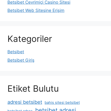
Betsibet Çevrimiçi Casino Sitesi
Betsibet Web Sitesine Erişim
Kategoriler
Betsibet
Betsibet Giriş
Etiket Bulutu
adresi betsibet
bahis sitesi betsibet
betsibet adresi
betsibet adres