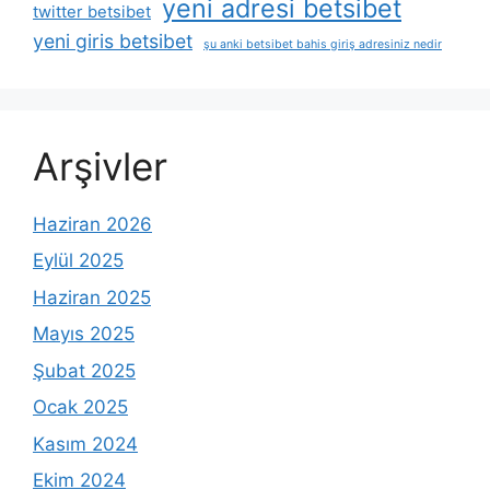
yeni adresi betsibet
twitter betsibet
yeni giris betsibet
şu anki betsibet bahis giriş adresiniz nedir
Arşivler
Haziran 2026
Eylül 2025
Haziran 2025
Mayıs 2025
Şubat 2025
Ocak 2025
Kasım 2024
Ekim 2024