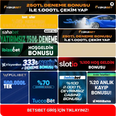
×
BETSIBET GİRİŞ İÇİN TIKLAYINIZ!