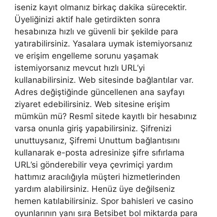
iseniz kayıt olmanız birkaç dakika sürecektir.
Üyeliğinizi aktif hale getirdikten sonra
hesabınıza hızlı ve güvenli bir şekilde para
yatırabilirsiniz. Yasalara uymak istemiyorsanız
ve erişim engelleme sorunu yaşamak
istemiyorsanız mevcut hızlı URL’yi
kullanabilirsiniz. Web sitesinde bağlantılar var.
Adres değiştiğinde güncellenen ana sayfayı
ziyaret edebilirsiniz. Web sitesine erişim
mümkün mü? Resmî sitede kayıtlı bir hesabınız
varsa onunla giriş yapabilirsiniz. Şifrenizi
unuttuysanız, Şifremi Unuttum bağlantısını
kullanarak e-posta adresinize şifre sıfırlama
URL’si gönderebilir veya çevrimiçi yardım
hattımız aracılığıyla müşteri hizmetlerinden
yardım alabilirsiniz. Henüz üye değilseniz
hemen katılabilirsiniz. Spor bahisleri ve casino
oyunlarının yanı sıra Betsibet bol miktarda para