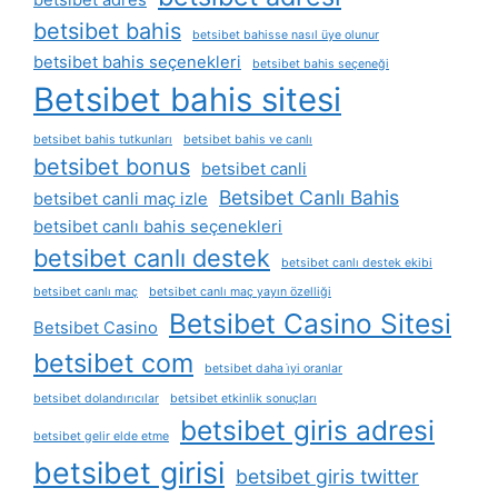
betsibet bahis
betsibet bahisse nasıl üye olunur
betsibet bahis seçenekleri
betsibet bahis seçeneği
Betsibet bahis sitesi
betsibet bahis tutkunları
betsibet bahis ve canlı
betsibet bonus
betsibet canli
Betsibet Canlı Bahis
betsibet canli maç izle
betsibet canlı bahis seçenekleri
betsibet canlı destek
betsibet canlı destek ekibi
betsibet canlı maç
betsibet canlı maç yayın özelliği
Betsibet Casino Sitesi
Betsibet Casino
betsibet com
betsibet daha i̇yi oranlar
betsibet dolandırıcılar
betsibet etkinlik sonuçları
betsibet giris adresi
betsibet gelir elde etme
betsibet girisi
betsibet giris twitter