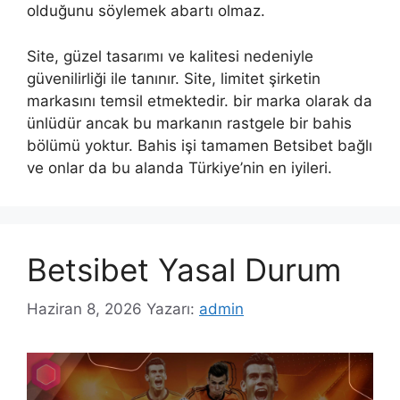
olduğunu söylemek abartı olmaz.
Site, güzel tasarımı ve kalitesi nedeniyle
güvenilirliği ile tanınır. Site, limitet şirketin
markasını temsil etmektedir. bir marka olarak da
ünlüdür ancak bu markanın rastgele bir bahis
bölümü yoktur. Bahis işi tamamen Betsibet bağlı
ve onlar da bu alanda Türkiye’nin en iyileri.
Betsibet Yasal Durum
Haziran 8, 2026
Yazarı:
admin