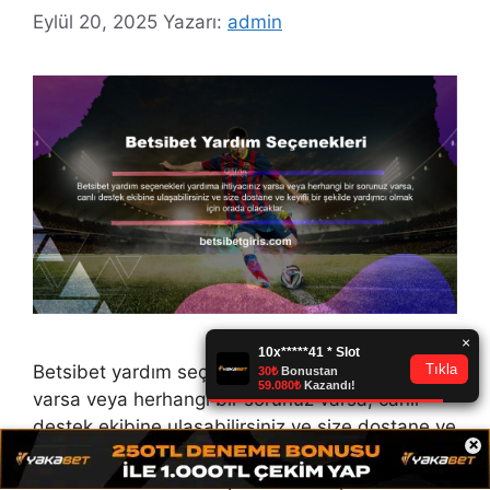
Eylül 20, 2025
Yazarı:
admin
Betsibet yardım seçenekleri yardıma ihtiyacınız
varsa veya herhangi bir sorunuz varsa, canlı
destek ekibine ulaşabilirsiniz ve size dostane ve
×
keyifli bir şekilde yardımcı olmak için orada
olacaklar. Yardıma ihtiyacınız varsa, canlı destek