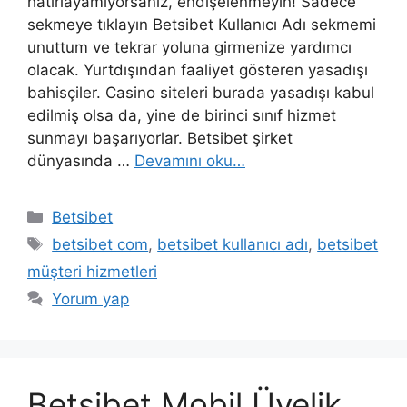
hatırlayamıyorsanız, endişelenmeyin! Sadece
sekmeye tıklayın Betsibet Kullanıcı Adı sekmemi
unuttum ve tekrar yoluna girmenize yardımcı
olacak. Yurtdışından faaliyet gösteren yasadışı
bahisçiler. Casino siteleri burada yasadışı kabul
edilmiş olsa da, yine de birinci sınıf hizmet
sunmayı başarıyorlar. Betsibet şirket
dünyasında …
Devamını oku…
Kategoriler
Betsibet
Etiketler
betsibet com
,
betsibet kullanıcı adı
,
betsibet
müşteri hizmetleri
Yorum yap
Betsibet Mobil Üyelik