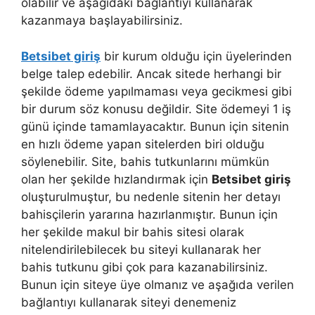
olabilir ve aşağıdaki bağlantıyı kullanarak
kazanmaya başlayabilirsiniz.
Betsibet giriş
bir kurum olduğu için üyelerinden
belge talep edebilir. Ancak sitede herhangi bir
şekilde ödeme yapılmaması veya gecikmesi gibi
bir durum söz konusu değildir. Site ödemeyi 1 iş
günü içinde tamamlayacaktır. Bunun için sitenin
en hızlı ödeme yapan sitelerden biri olduğu
söylenebilir. Site, bahis tutkunlarını mümkün
olan her şekilde hızlandırmak için
Betsibet giriş
oluşturulmuştur, bu nedenle sitenin her detayı
bahisçilerin yararına hazırlanmıştır. Bunun için
her şekilde makul bir bahis sitesi olarak
nitelendirilebilecek bu siteyi kullanarak her
bahis tutkunu gibi çok para kazanabilirsiniz.
Bunun için siteye üye olmanız ve aşağıda verilen
bağlantıyı kullanarak siteyi denemeniz