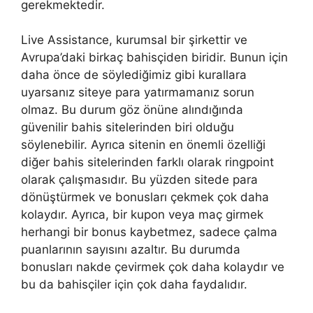
gerekmektedir.
Live Assistance, kurumsal bir şirkettir ve
Avrupa’daki birkaç bahisçiden biridir. Bunun için
daha önce de söylediğimiz gibi kurallara
uyarsanız siteye para yatırmamanız sorun
olmaz. Bu durum göz önüne alındığında
güvenilir bahis sitelerinden biri olduğu
söylenebilir. Ayrıca sitenin en önemli özelliği
diğer bahis sitelerinden farklı olarak ringpoint
olarak çalışmasıdır. Bu yüzden sitede para
dönüştürmek ve bonusları çekmek çok daha
kolaydır. Ayrıca, bir kupon veya maç girmek
herhangi bir bonus kaybetmez, sadece çalma
puanlarının sayısını azaltır. Bu durumda
bonusları nakde çevirmek çok daha kolaydır ve
bu da bahisçiler için çok daha faydalıdır.