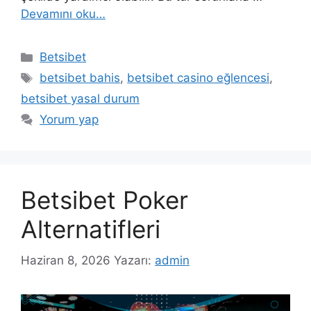
Devamını oku…
Kategoriler
Betsibet
Etiketler
betsibet bahis
,
betsibet casino eğlencesi
,
betsibet yasal durum
Yorum yap
Betsibet Poker
Alternatifleri
Haziran 8, 2026
Yazarı:
admin