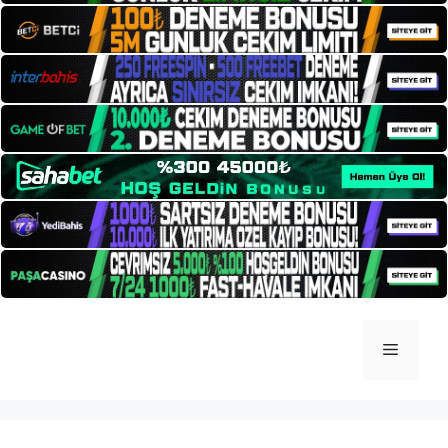
İçeriğe
atla
Menü