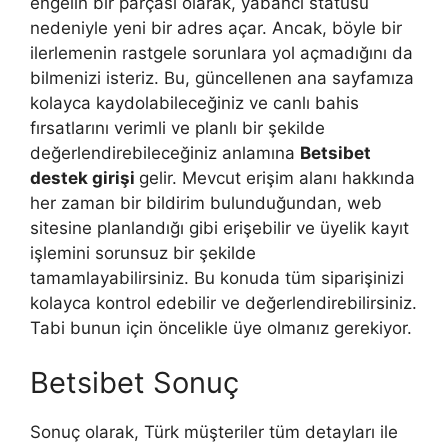
engelin bir parçası olarak, yabancı statüsü
nedeniyle yeni bir adres açar. Ancak, böyle bir
ilerlemenin rastgele sorunlara yol açmadığını da
bilmenizi isteriz. Bu, güncellenen ana sayfamıza
kolayca kaydolabileceğiniz ve canlı bahis
fırsatlarını verimli ve planlı bir şekilde
değerlendirebileceğiniz anlamına
Betsibet
destek girişi
gelir. Mevcut erişim alanı hakkında
her zaman bir bildirim bulunduğundan, web
sitesine planlandığı gibi erişebilir ve üyelik kayıt
işlemini sorunsuz bir şekilde
tamamlayabilirsiniz. Bu konuda tüm siparişinizi
kolayca kontrol edebilir ve değerlendirebilirsiniz.
Tabi bunun için öncelikle üye olmanız gerekiyor.
Betsibet Sonuç
Sonuç olarak, Türk müşteriler tüm detayları ile