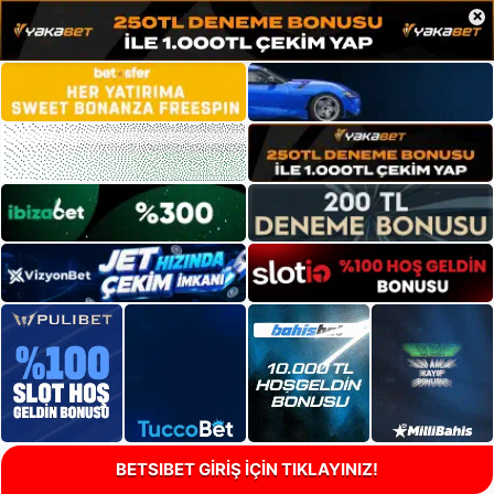
×
BETSIBET GİRİŞ İÇİN TIKLAYINIZ!