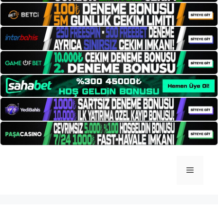
İçeriğe
atla
Menü