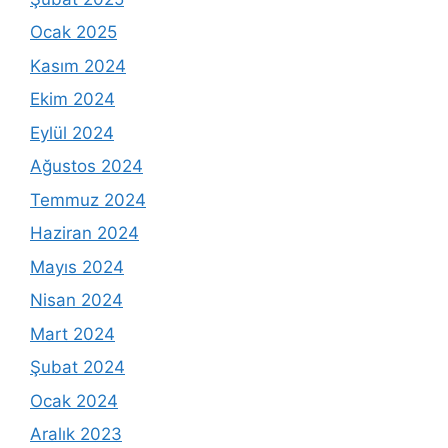
Ocak 2025
Kasım 2024
Ekim 2024
Eylül 2024
Ağustos 2024
Temmuz 2024
Haziran 2024
Mayıs 2024
Nisan 2024
Mart 2024
Şubat 2024
Ocak 2024
Aralık 2023