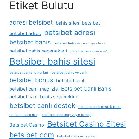
Etiket Bulutu
adresi betsibet
bahis sitesi betsibet
betsibet adresi
betsibet adres
betsibet bahis
betsibet bahisse nasıl üye olunur
betsibet bahis seçenekleri
betsibet bahis seçeneği
Betsibet bahis sitesi
betsibet bahis tutkunları
betsibet bahis ve canlı
betsibet bonus
betsibet canli
Betsibet Canlı Bahis
betsibet canli maç izle
betsibet canlı bahis seçenekleri
betsibet canlı destek
betsibet canlı destek ekibi
betsibet canlı maç
betsibet canlı maç yayın özelliği
Betsibet Casino Sitesi
Betsibet Casino
betsibet com
betsibet daha i̇yi oranlar