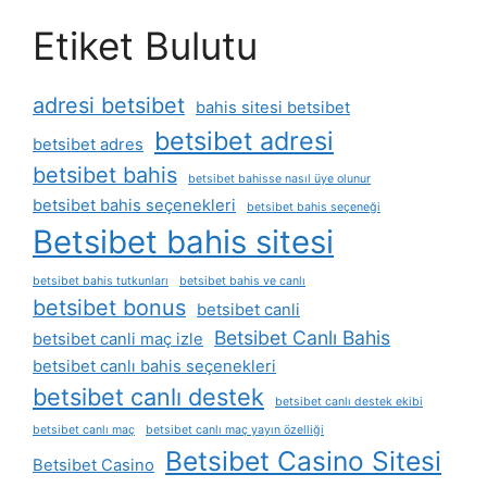
Etiket Bulutu
adresi betsibet
bahis sitesi betsibet
betsibet adresi
betsibet adres
betsibet bahis
betsibet bahisse nasıl üye olunur
betsibet bahis seçenekleri
betsibet bahis seçeneği
Betsibet bahis sitesi
betsibet bahis tutkunları
betsibet bahis ve canlı
betsibet bonus
betsibet canli
Betsibet Canlı Bahis
betsibet canli maç izle
betsibet canlı bahis seçenekleri
betsibet canlı destek
betsibet canlı destek ekibi
betsibet canlı maç
betsibet canlı maç yayın özelliği
Betsibet Casino Sitesi
Betsibet Casino