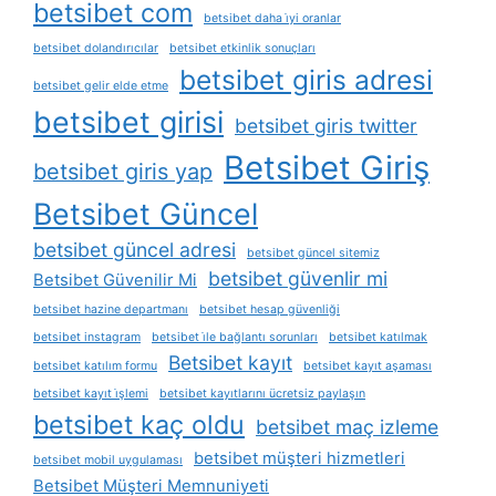
betsibet com
betsibet daha i̇yi oranlar
betsibet dolandırıcılar
betsibet etkinlik sonuçları
betsibet giris adresi
betsibet gelir elde etme
betsibet girisi
betsibet giris twitter
Betsibet Giriş
betsibet giris yap
Betsibet Güncel
betsibet güncel adresi
betsibet güncel sitemiz
betsibet güvenlir mi
Betsibet Güvenilir Mi
betsibet hazine departmanı
betsibet hesap güvenliği
betsibet instagram
betsibet i̇le bağlantı sorunları
betsibet katılmak
Betsibet kayıt
betsibet katılım formu
betsibet kayıt aşaması
betsibet kayıt i̇şlemi
betsibet kayıtlarını ücretsiz paylaşın
betsibet kaç oldu
betsibet maç izleme
betsibet müşteri hizmetleri
betsibet mobil uygulaması
Betsibet Müşteri Memnuniyeti