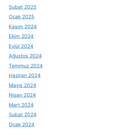
Şubat 2025
Ocak 2025
Kasım 2024
Ekim 2024
Eylül 2024
Ağustos 2024
Temmuz 2024
Haziran 2024
Mayıs 2024
Nisan 2024
Mart 2024
Şubat 2024
Ocak 2024