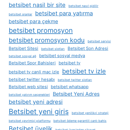
betsibet nasil bir site
betsibet nasıl gidilir
betsibet para yatırma
betsibet oranlar
betsibet para çekme
betsibet promosyon
betsibet promosyon kodu
betsibet servisi
Betsibet Sitesi
Betsibet Son Adresi
betsibet slotları
betsibet sosyal medya
betsibet sosyal ağ
Betsibet Spor Bahisleri
betsibet tv
betsibet tv izle
betsibet tv canli maç izle
betsibet twitter hesabı
betsibet twitter slotları
Betsibet web sitesi
betsibet whatsapp
Betsibet Yeni Adres
betsibet yatırım seçenekleri
betsibet yeni adresi
Betsibet yeni giriş
betsibet yenilikçi strateji
betsibet çevrimiçi platformu
betsibet ödeme garantili canlı bahis
Betsibet üyelik
betsibet üyesinden şikayet