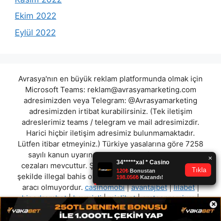
Ekim 2022
Eylül 2022
Avrasya'nın en büyük reklam platformunda olmak için
Microsoft Teams:
reklam@avrasyamarketing.com
adresimizden veya Telegram: @Avrasyamarketing
adresimizden irtibat kurabilirsiniz. (Tek iletişim
adreslerimiz teams / telegram ve mail adresimizdir.
Harici hiçbir iletişim adresimiz bulunmamaktadır.
Lütfen itibar etmeyiniz.) Türkiye yasalarına göre 7258
sayılı kanun uyarınca yasa dışı bahis oynamanın
cezaları mevcuttur. Şu an bulunduğunuz site hiç bir
şekilde illegal bahis oyunları oynatmıyor ve oynamaya
aracı olmuyordur.
casinomobi
|
avantajbet
|
lilabet
|
hipodrombet
|
baymisli
|
mislibet
|
cratospremium
|
×
betpalms