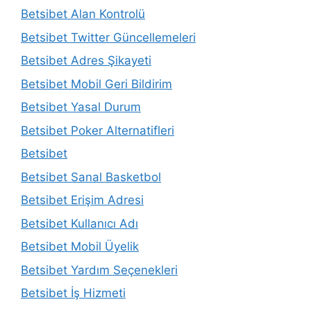
Betsibet Alan Kontrolü
Betsibet Twitter Güncellemeleri
Betsibet Adres Şikayeti
Betsibet Mobil Geri Bildirim
Betsibet Yasal Durum
Betsibet Poker Alternatifleri
Betsibet
Betsibet Sanal Basketbol
Betsibet Erişim Adresi
Betsibet Kullanıcı Adı
Betsibet Mobil Üyelik
Betsibet Yardım Seçenekleri
Betsibet İş Hizmeti