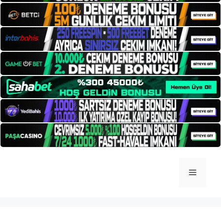
İçeriğe
atla
Menü