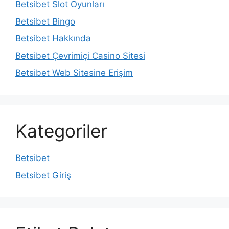
Betsibet Slot Oyunları
Betsibet Bingo
Betsibet Hakkında
Betsibet Çevrimiçi Casino Sitesi
Betsibet Web Sitesine Erişim
Kategoriler
Betsibet
Betsibet Giriş