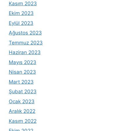
Kasım 2023
Ekim 2023
Eylül 2023
Ağustos 2023
Temmuz 2023
Haziran 2023
Mayıs 2023
Nisan 2023
Mart 2023
Şubat 2023
Ocak 2023
Aralık 2022
Kasım 2022
Ekim 2022