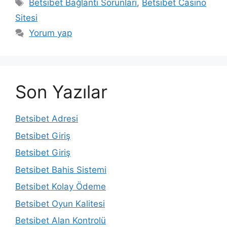
Etiketler
Betsibet Bağlantı Sorunları
,
Betsibet Casino
Sitesi
Yorum yap
Son Yazılar
Betsibet Adresi
Betsibet Giriş
Betsibet Giriş
Betsibet Bahis Sistemi
Betsibet Kolay Ödeme
Betsibet Oyun Kalitesi
Betsibet Alan Kontrolü