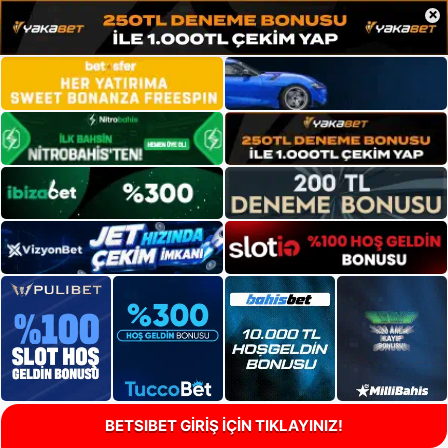
×
BETSIBET GİRİŞ İÇİN TIKLAYINIZ!