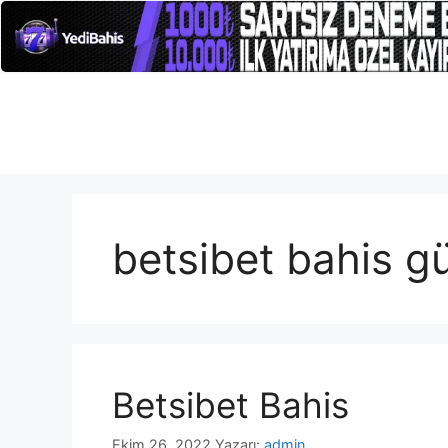
İçeriğe
atla
betsibet bahis gü
Betsibet Bahis
Ekim 26, 2022
Yazarı:
admin