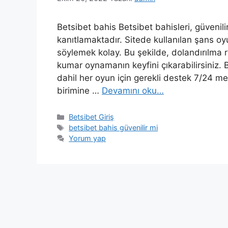
Betsibet bahis Betsibet bahisleri, güvenili
kanıtlamaktadır. Sitede kullanılan şans 
söylemek kolay. Bu şekilde, dolandırılma 
kumar oynamanın keyfini çıkarabilirsiniz. 
dahil her oyun için gerekli destek 7/24 me
birimine …
Devamını oku…
Kategoriler
Betsibet Giriş
Etiketler
betsibet bahis güvenilir mi
Yorum yap