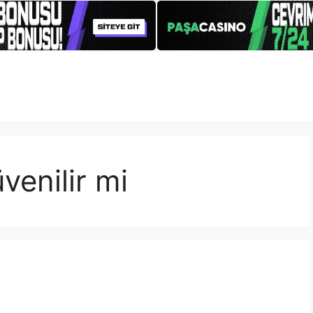
venilir mi