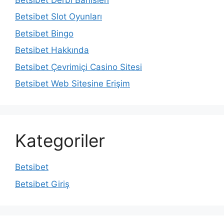
Betsibet Slot Oyunları
Betsibet Bingo
Betsibet Hakkında
Betsibet Çevrimiçi Casino Sitesi
Betsibet Web Sitesine Erişim
Kategoriler
Betsibet
Betsibet Giriş