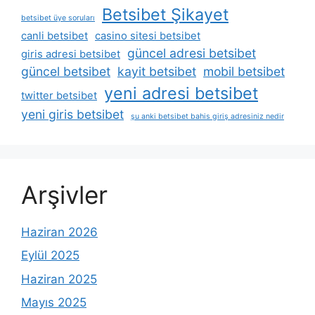
Betsibet Şikayet
betsibet üye soruları
canli betsibet
casino sitesi betsibet
güncel adresi betsibet
giris adresi betsibet
güncel betsibet
kayit betsibet
mobil betsibet
yeni adresi betsibet
twitter betsibet
yeni giris betsibet
şu anki betsibet bahis giriş adresiniz nedir
Arşivler
Haziran 2026
Eylül 2025
Haziran 2025
Mayıs 2025