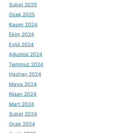
Şubat 2025
Ocak 2025
Kasım 2024
Ekim 2024
Eylül 2024
Ağustos 2024
Temmuz 2024
Haziran 2024
Mayıs 2024
Nisan 2024
Mart 2024
Şubat 2024
Ocak 2024