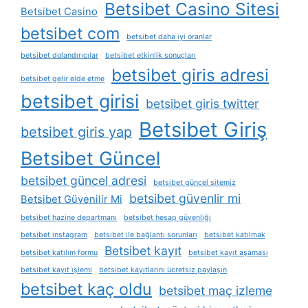
Betsibet Casino Sitesi
Betsibet Casino
betsibet com
betsibet daha i̇yi oranlar
betsibet dolandırıcılar
betsibet etkinlik sonuçları
betsibet giris adresi
betsibet gelir elde etme
betsibet girisi
betsibet giris twitter
Betsibet Giriş
betsibet giris yap
Betsibet Güncel
betsibet güncel adresi
betsibet güncel sitemiz
betsibet güvenlir mi
Betsibet Güvenilir Mi
betsibet hazine departmanı
betsibet hesap güvenliği
betsibet instagram
betsibet i̇le bağlantı sorunları
betsibet katılmak
Betsibet kayıt
betsibet katılım formu
betsibet kayıt aşaması
betsibet kayıt i̇şlemi
betsibet kayıtlarını ücretsiz paylaşın
betsibet kaç oldu
betsibet maç izleme