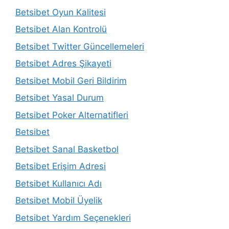
Betsibet Oyun Kalitesi
Betsibet Alan Kontrolü
Betsibet Twitter Güncellemeleri
Betsibet Adres Şikayeti
Betsibet Mobil Geri Bildirim
Betsibet Yasal Durum
Betsibet Poker Alternatifleri
Betsibet
Betsibet Sanal Basketbol
Betsibet Erişim Adresi
Betsibet Kullanıcı Adı
Betsibet Mobil Üyelik
Betsibet Yardım Seçenekleri