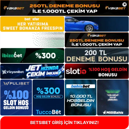
×
BETSIBET GİRİŞ İÇİN TIKLAYINIZ!