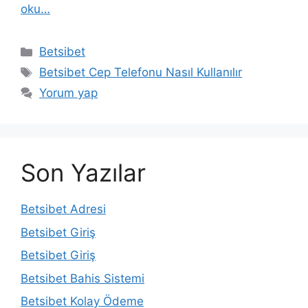
oku…
Kategoriler
Betsibet
Etiketler
Betsibet Cep Telefonu Nasıl Kullanılır
Yorum yap
Son Yazılar
Betsibet Adresi
Betsibet Giriş
Betsibet Giriş
Betsibet Bahis Sistemi
Betsibet Kolay Ödeme