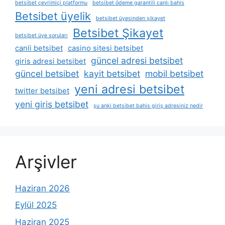
betsibet çevrimiçi platformu
betsibet ödeme garantili canlı bahis
Betsibet üyelik
betsibet üyesinden şikayet
Betsibet Şikayet
betsibet üye soruları
canli betsibet
casino sitesi betsibet
güncel adresi betsibet
giris adresi betsibet
güncel betsibet
kayit betsibet
mobil betsibet
yeni adresi betsibet
twitter betsibet
yeni giris betsibet
şu anki betsibet bahis giriş adresiniz nedir
Arşivler
Haziran 2026
Eylül 2025
Haziran 2025