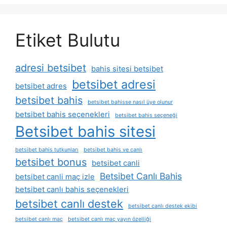
Etiket Bulutu
adresi betsibet
bahis sitesi betsibet
betsibet adresi
betsibet adres
betsibet bahis
betsibet bahisse nasıl üye olunur
betsibet bahis seçenekleri
betsibet bahis seçeneği
Betsibet bahis sitesi
betsibet bahis tutkunları
betsibet bahis ve canlı
betsibet bonus
betsibet canli
Betsibet Canlı Bahis
betsibet canli maç izle
betsibet canlı bahis seçenekleri
betsibet canlı destek
betsibet canlı destek ekibi
betsibet canlı maç
betsibet canlı maç yayın özelliği