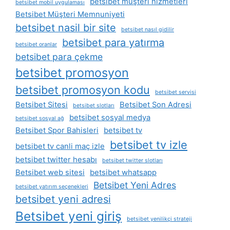
betsibet müşteri hizmetleri
betsibet mobil uygulaması
Betsibet Müşteri Memnuniyeti
betsibet nasil bir site
betsibet nasıl gidilir
betsibet para yatırma
betsibet oranlar
betsibet para çekme
betsibet promosyon
betsibet promosyon kodu
betsibet servisi
Betsibet Sitesi
Betsibet Son Adresi
betsibet slotları
betsibet sosyal medya
betsibet sosyal ağ
Betsibet Spor Bahisleri
betsibet tv
betsibet tv izle
betsibet tv canli maç izle
betsibet twitter hesabı
betsibet twitter slotları
Betsibet web sitesi
betsibet whatsapp
Betsibet Yeni Adres
betsibet yatırım seçenekleri
betsibet yeni adresi
Betsibet yeni giriş
betsibet yenilikçi strateji