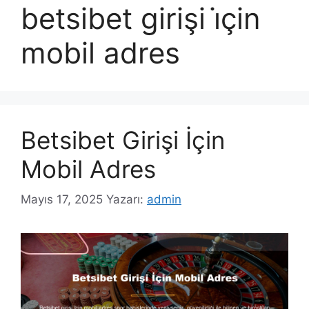
betsibet girişi i̇çin
mobil adres
Betsibet Girişi İçin
Mobil Adres
Mayıs 17, 2025
Yazarı:
admin