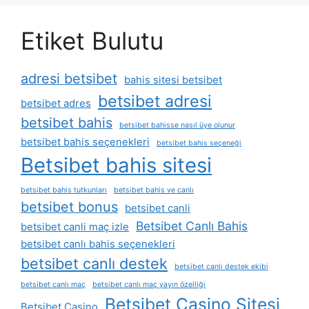
Etiket Bulutu
adresi betsibet
bahis sitesi betsibet
betsibet adresi
betsibet adres
betsibet bahis
betsibet bahisse nasıl üye olunur
betsibet bahis seçenekleri
betsibet bahis seçeneği
Betsibet bahis sitesi
betsibet bahis tutkunları
betsibet bahis ve canlı
betsibet bonus
betsibet canli
Betsibet Canlı Bahis
betsibet canli maç izle
betsibet canlı bahis seçenekleri
betsibet canlı destek
betsibet canlı destek ekibi
betsibet canlı maç
betsibet canlı maç yayın özelliği
Betsibet Casino Sitesi
Betsibet Casino