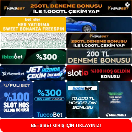
×
BETSIBET GİRİŞ İÇİN TIKLAYINIZ!