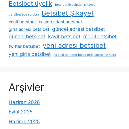
Betsibet üyelik
betsibet üyesinden şikayet
Betsibet Şikayet
betsibet üye soruları
canli betsibet
casino sitesi betsibet
güncel adresi betsibet
giris adresi betsibet
güncel betsibet
kayit betsibet
mobil betsibet
yeni adresi betsibet
twitter betsibet
yeni giris betsibet
şu anki betsibet bahis giriş adresiniz nedir
Arşivler
Haziran 2026
Eylül 2025
Haziran 2025