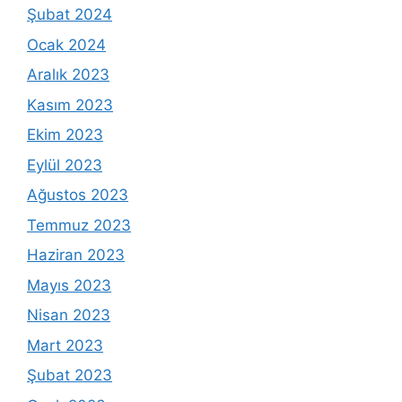
Şubat 2024
Ocak 2024
Aralık 2023
Kasım 2023
Ekim 2023
Eylül 2023
Ağustos 2023
Temmuz 2023
Haziran 2023
Mayıs 2023
Nisan 2023
Mart 2023
Şubat 2023