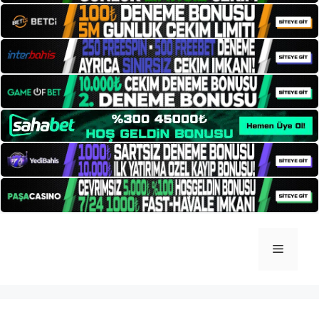
İçeriğe
atla
Menü