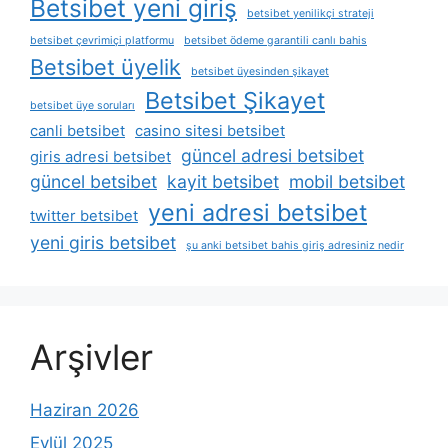
Betsibet yeni giriş
betsibet yenilikçi strateji
betsibet çevrimiçi platformu
betsibet ödeme garantili canlı bahis
Betsibet üyelik
betsibet üyesinden şikayet
Betsibet Şikayet
betsibet üye soruları
canli betsibet
casino sitesi betsibet
güncel adresi betsibet
giris adresi betsibet
güncel betsibet
kayit betsibet
mobil betsibet
yeni adresi betsibet
twitter betsibet
yeni giris betsibet
şu anki betsibet bahis giriş adresiniz nedir
Arşivler
Haziran 2026
Eylül 2025