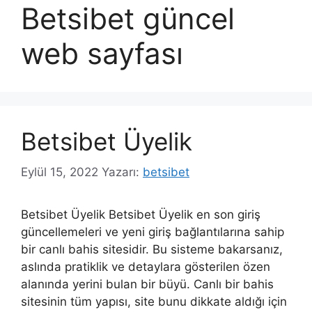
Betsibet güncel
web sayfası
Betsibet Üyelik
Eylül 15, 2022
Yazarı:
betsibet
Betsibet Üyelik Betsibet Üyelik en son giriş
güncellemeleri ve yeni giriş bağlantılarına sahip
bir canlı bahis sitesidir. Bu sisteme bakarsanız,
aslında pratiklik ve detaylara gösterilen özen
alanında yerini bulan bir büyü. Canlı bir bahis
sitesinin tüm yapısı, site bunu dikkate aldığı için