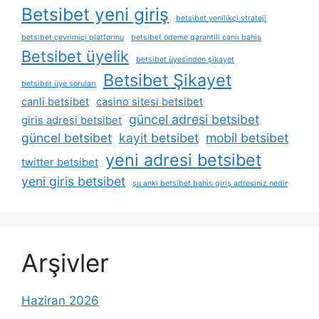
Betsibet yeni giriş
betsibet yenilikçi strateji
betsibet çevrimiçi platformu
betsibet ödeme garantili canlı bahis
Betsibet üyelik
betsibet üyesinden şikayet
Betsibet Şikayet
betsibet üye soruları
canli betsibet
casino sitesi betsibet
güncel adresi betsibet
giris adresi betsibet
güncel betsibet
kayit betsibet
mobil betsibet
yeni adresi betsibet
twitter betsibet
yeni giris betsibet
şu anki betsibet bahis giriş adresiniz nedir
Arşivler
Haziran 2026