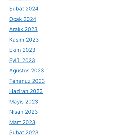
Şubat 2024
Ocak 2024
Aralık 2023
Kasım 2023
Ekim 2023
Eylül 2023
Ağustos 2023
Temmuz 2023
Haziran 2023
Mayıs 2023
Nisan 2023
Mart 2023
Şubat 2023