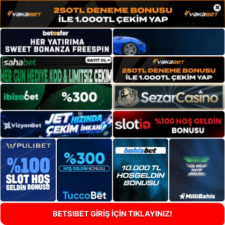
×
BETSIBET GİRİŞ İÇİN TIKLAYINIZ!