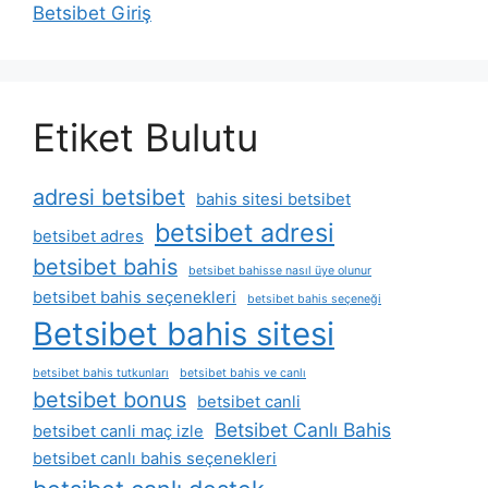
Betsibet Giriş
Etiket Bulutu
adresi betsibet
bahis sitesi betsibet
betsibet adresi
betsibet adres
betsibet bahis
betsibet bahisse nasıl üye olunur
betsibet bahis seçenekleri
betsibet bahis seçeneği
Betsibet bahis sitesi
betsibet bahis tutkunları
betsibet bahis ve canlı
betsibet bonus
betsibet canli
Betsibet Canlı Bahis
betsibet canli maç izle
betsibet canlı bahis seçenekleri