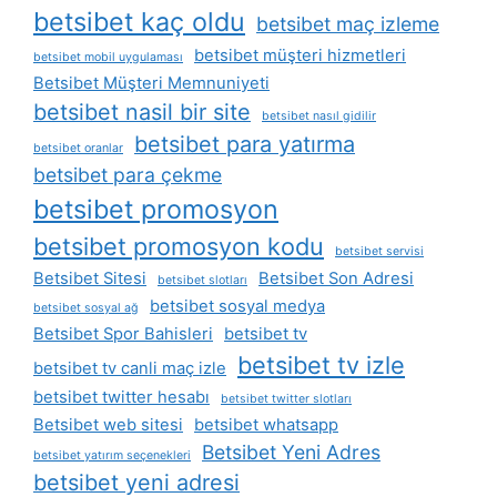
betsibet kaç oldu
betsibet maç izleme
betsibet müşteri hizmetleri
betsibet mobil uygulaması
Betsibet Müşteri Memnuniyeti
betsibet nasil bir site
betsibet nasıl gidilir
betsibet para yatırma
betsibet oranlar
betsibet para çekme
betsibet promosyon
betsibet promosyon kodu
betsibet servisi
Betsibet Sitesi
Betsibet Son Adresi
betsibet slotları
betsibet sosyal medya
betsibet sosyal ağ
Betsibet Spor Bahisleri
betsibet tv
betsibet tv izle
betsibet tv canli maç izle
betsibet twitter hesabı
betsibet twitter slotları
Betsibet web sitesi
betsibet whatsapp
Betsibet Yeni Adres
betsibet yatırım seçenekleri
betsibet yeni adresi