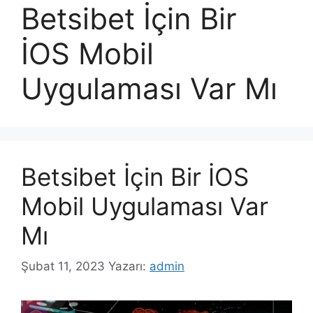
Betsibet İçin Bir
İOS Mobil
Uygulaması Var Mı
Betsibet İçin Bir İOS
Mobil Uygulaması Var
Mı
Şubat 11, 2023
Yazarı:
admin