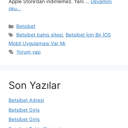
Apple Store’dan indirilemez. Yani …
Devamını
oku…
Kategoriler
Betsibet
Etiketler
Betsibet bahis sitesi
,
Betsibet İçin Bir İOS
Mobil Uygulaması Var Mı
Yorum yap
Son Yazılar
Betsibet Adresi
Betsibet Giriş
Betsibet Giriş