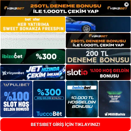
×
BETSIBET GİRİŞ İÇİN TIKLAYINIZ!