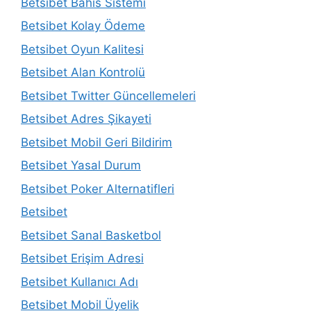
Betsibet Bahis Sistemi
Betsibet Kolay Ödeme
Betsibet Oyun Kalitesi
Betsibet Alan Kontrolü
Betsibet Twitter Güncellemeleri
Betsibet Adres Şikayeti
Betsibet Mobil Geri Bildirim
Betsibet Yasal Durum
Betsibet Poker Alternatifleri
Betsibet
Betsibet Sanal Basketbol
Betsibet Erişim Adresi
Betsibet Kullanıcı Adı
Betsibet Mobil Üyelik