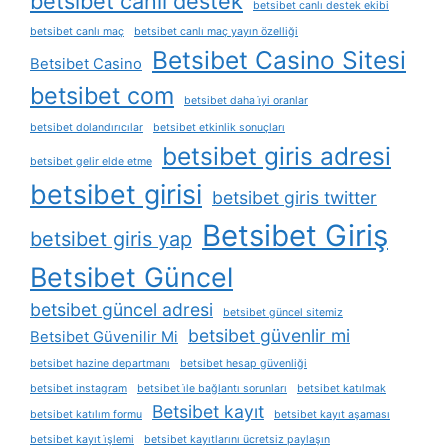
betsibet canlı destek
betsibet canlı destek ekibi
betsibet canlı maç
betsibet canlı maç yayın özelliği
Betsibet Casino Sitesi
Betsibet Casino
betsibet com
betsibet daha i̇yi oranlar
betsibet dolandırıcılar
betsibet etkinlik sonuçları
betsibet giris adresi
betsibet gelir elde etme
betsibet girisi
betsibet giris twitter
Betsibet Giriş
betsibet giris yap
Betsibet Güncel
betsibet güncel adresi
betsibet güncel sitemiz
betsibet güvenlir mi
Betsibet Güvenilir Mi
betsibet hazine departmanı
betsibet hesap güvenliği
betsibet instagram
betsibet i̇le bağlantı sorunları
betsibet katılmak
Betsibet kayıt
betsibet katılım formu
betsibet kayıt aşaması
betsibet kayıt i̇şlemi
betsibet kayıtlarını ücretsiz paylaşın