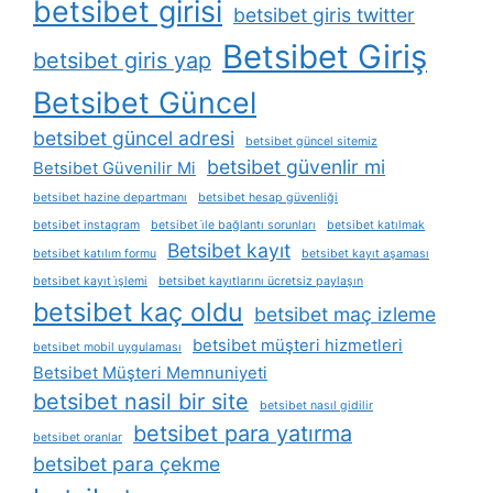
betsibet girisi
betsibet giris twitter
Betsibet Giriş
betsibet giris yap
Betsibet Güncel
betsibet güncel adresi
betsibet güncel sitemiz
betsibet güvenlir mi
Betsibet Güvenilir Mi
betsibet hazine departmanı
betsibet hesap güvenliği
betsibet instagram
betsibet i̇le bağlantı sorunları
betsibet katılmak
Betsibet kayıt
betsibet katılım formu
betsibet kayıt aşaması
betsibet kayıt i̇şlemi
betsibet kayıtlarını ücretsiz paylaşın
betsibet kaç oldu
betsibet maç izleme
betsibet müşteri hizmetleri
betsibet mobil uygulaması
Betsibet Müşteri Memnuniyeti
betsibet nasil bir site
betsibet nasıl gidilir
betsibet para yatırma
betsibet oranlar
betsibet para çekme