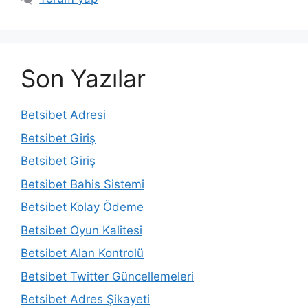
Son Yazılar
Betsibet Adresi
Betsibet Giriş
Betsibet Giriş
Betsibet Bahis Sistemi
Betsibet Kolay Ödeme
Betsibet Oyun Kalitesi
Betsibet Alan Kontrolü
Betsibet Twitter Güncellemeleri
Betsibet Adres Şikayeti