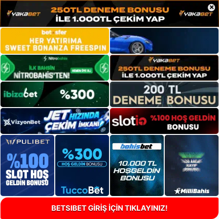
×
BETSIBET GİRİŞ İÇİN TIKLAYINIZ!