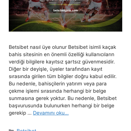
Betsibet nasıl üye olunur Betsibet isimli kaçak
bahis sitesinin en önemli özelliği kullanıcıların
verdiği bilgilere kayıtsız şartsız güvenmesidir.
Diğer bir deyişle, üyeler tarafından kayıt
sırasında girilen tüm bilgiler doğru kabul edilir.
Bu nedenle, bahisçilerin yatırım veya para
çekme işlemi sırasında herhangi bir belge
sunmasına gerek yoktur. Bu nedenle, Betsibet
başvurusunda bulunurken herhangi bir belge
gerekip …
Devamını oku…
Kategoriler