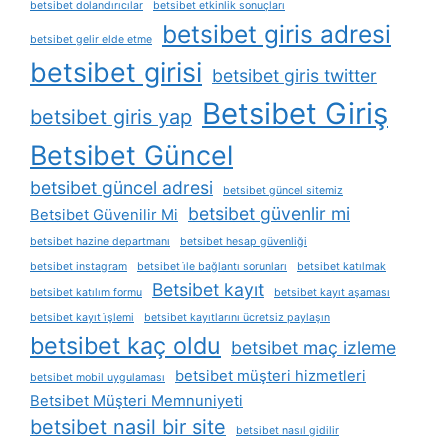
betsibet dolandırıcılar
betsibet etkinlik sonuçları
betsibet giris adresi
betsibet gelir elde etme
betsibet girisi
betsibet giris twitter
Betsibet Giriş
betsibet giris yap
Betsibet Güncel
betsibet güncel adresi
betsibet güncel sitemiz
betsibet güvenlir mi
Betsibet Güvenilir Mi
betsibet hazine departmanı
betsibet hesap güvenliği
betsibet instagram
betsibet i̇le bağlantı sorunları
betsibet katılmak
Betsibet kayıt
betsibet katılım formu
betsibet kayıt aşaması
betsibet kayıt i̇şlemi
betsibet kayıtlarını ücretsiz paylaşın
betsibet kaç oldu
betsibet maç izleme
betsibet müşteri hizmetleri
betsibet mobil uygulaması
Betsibet Müşteri Memnuniyeti
betsibet nasil bir site
betsibet nasıl gidilir