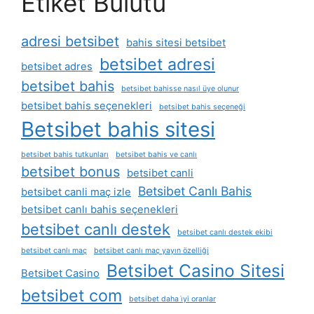
Etiket Bulutu
adresi betsibet
bahis sitesi betsibet
betsibet adresi
betsibet adres
betsibet bahis
betsibet bahisse nasıl üye olunur
betsibet bahis seçenekleri
betsibet bahis seçeneği
Betsibet bahis sitesi
betsibet bahis tutkunları
betsibet bahis ve canlı
betsibet bonus
betsibet canli
Betsibet Canlı Bahis
betsibet canli maç izle
betsibet canlı bahis seçenekleri
betsibet canlı destek
betsibet canlı destek ekibi
betsibet canlı maç
betsibet canlı maç yayın özelliği
Betsibet Casino Sitesi
Betsibet Casino
betsibet com
betsibet daha i̇yi oranlar