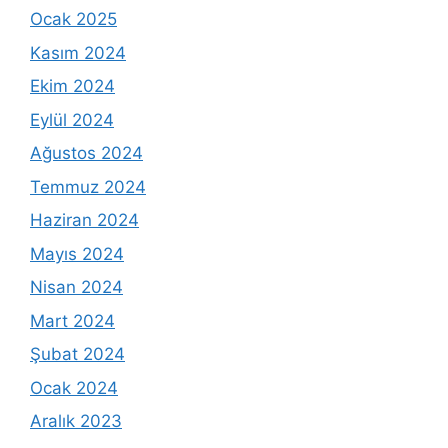
Ocak 2025
Kasım 2024
Ekim 2024
Eylül 2024
Ağustos 2024
Temmuz 2024
Haziran 2024
Mayıs 2024
Nisan 2024
Mart 2024
Şubat 2024
Ocak 2024
Aralık 2023