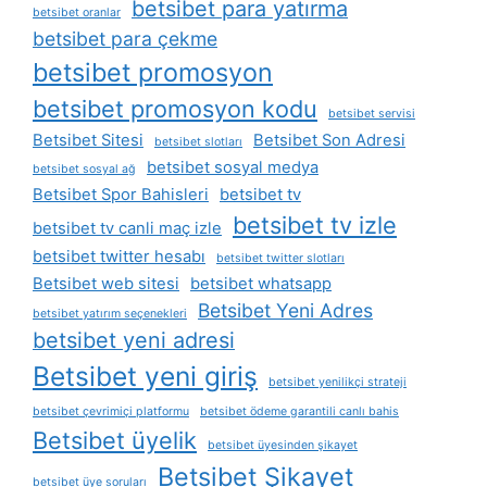
betsibet para yatırma
betsibet oranlar
betsibet para çekme
betsibet promosyon
betsibet promosyon kodu
betsibet servisi
Betsibet Sitesi
Betsibet Son Adresi
betsibet slotları
betsibet sosyal medya
betsibet sosyal ağ
Betsibet Spor Bahisleri
betsibet tv
betsibet tv izle
betsibet tv canli maç izle
betsibet twitter hesabı
betsibet twitter slotları
Betsibet web sitesi
betsibet whatsapp
Betsibet Yeni Adres
betsibet yatırım seçenekleri
betsibet yeni adresi
Betsibet yeni giriş
betsibet yenilikçi strateji
betsibet çevrimiçi platformu
betsibet ödeme garantili canlı bahis
Betsibet üyelik
betsibet üyesinden şikayet
Betsibet Şikayet
betsibet üye soruları