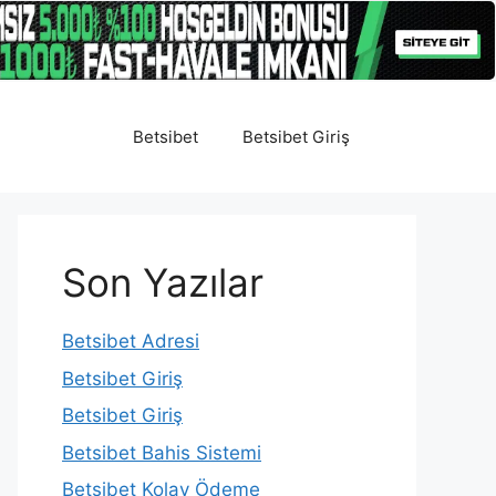
Betsibet
Betsibet Giriş
Son Yazılar
Betsibet Adresi
Betsibet Giriş
Betsibet Giriş
Betsibet Bahis Sistemi
Betsibet Kolay Ödeme