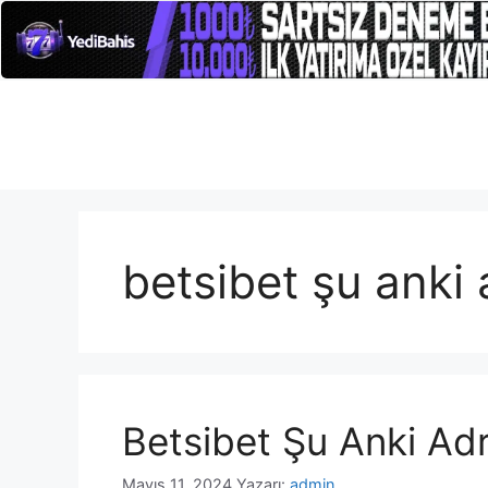
İçeriğe
atla
betsibet şu anki
Betsibet Şu Anki Ad
Mayıs 11, 2024
Yazarı:
admin