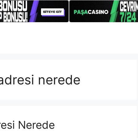
 adresi nerede
resi Nerede