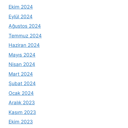
Ekim 2024
Eylül 2024
Ağustos 2024
Temmuz 2024
Haziran 2024
Mayıs 2024
Nisan 2024
Mart 2024
Şubat 2024
Ocak 2024
Aralık 2023
Kasım 2023
Ekim 2023