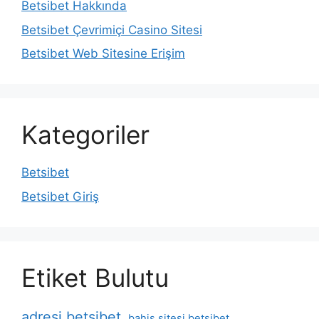
Betsibet Hakkında
Betsibet Çevrimiçi Casino Sitesi
Betsibet Web Sitesine Erişim
Kategoriler
Betsibet
Betsibet Giriş
Etiket Bulutu
adresi betsibet
bahis sitesi betsibet