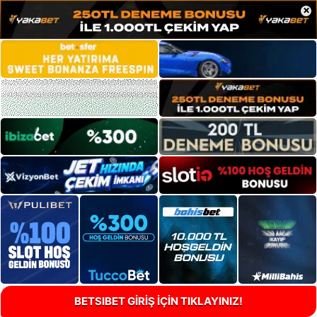
×
BETSIBET GİRİŞ İÇİN TIKLAYINIZ!