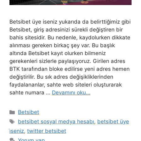
Betsibet üye iseniz yukarıda da belirttiğimiz gibi
Betsibet, giriş adresinizi sürekli değiştiren bir
bahis sitesidir. Bu nedenle, kaydolurken dikkate
alınması gereken birkaç şey var. Bu başlık
altında Betsibet kayıt olurken bilmeniz
gerekenleri sizlerle paylaşıyoruz. Girilen adres
BTK tarafından bloke edilirse yeni adres hemen
değiştirilir. Bu sık adres değişikliklerinden
faydalananlar, sahte web siteleri oluşturarak
sahte numara …
Devamını oku…
Kategoriler
Betsibet
Etiketler
betsibet sosyal medya hesabı
,
betsibet üye
i̇seniz
,
twitter betsibet
Yorum yap