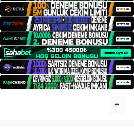
İçeriğe
atla
Menü