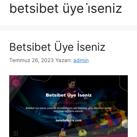
betsibet üye i̇seniz
Betsibet Üye İseniz
Temmuz 26, 2023
Yazarı:
admin