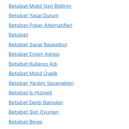
Betsibet Mobil Geri Bildirim
Betsibet Yasal Durum
Betsibet Poker Alternatifleri
Betsibet
Betsibet Sanal Basketbol
Betsibet Erişim Adresi
Betsibet Kullanıcı Adı
Betsibet Mobil Üyelik
Betsibet Yardım Seçenekleri
Betsibet İş Hizmeti
Betsibet Derbi Bahisleri
Betsibet Slot Oyunları
Betsibet Bingo