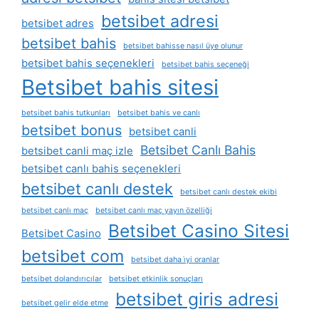
betsibet adresi
betsibet adres
betsibet bahis
betsibet bahisse nasıl üye olunur
betsibet bahis seçenekleri
betsibet bahis seçeneği
Betsibet bahis sitesi
betsibet bahis tutkunları
betsibet bahis ve canlı
betsibet bonus
betsibet canli
Betsibet Canlı Bahis
betsibet canli maç izle
betsibet canlı bahis seçenekleri
betsibet canlı destek
betsibet canlı destek ekibi
betsibet canlı maç
betsibet canlı maç yayın özelliği
Betsibet Casino Sitesi
Betsibet Casino
betsibet com
betsibet daha i̇yi oranlar
betsibet dolandırıcılar
betsibet etkinlik sonuçları
betsibet giris adresi
betsibet gelir elde etme