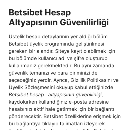
Betsibet Hesap
Altyapısının Güvenilirliği
Üstelik hesap detaylarının yer aldığı bölüm
Betsibet üyelik programında geliştirilmesi
gereken bir alandır. Siteye kayıt olabilmek için
bu bölümde kullanıcı adı ve şifre oluşturup
kullanmanız gerekmektedir. Bu aynı zamanda
güvenlik temanızı ve para biriminizi de
seçeceğiniz yerdir. Ayrıca, Gizlilik Politikasını ve
Üyelik Sözleşmesini okuyup kabul ettiğinizde
Betsibet hesap altyapısının güvenilirliği
,
kaydolurken kullandığınız e-posta adresine
hesabınızı aktif hale getirmek için bir bağlantı
gönderecektir. Betsibet özelliklerine erişmek için
bu bağlantıya tıklayıp talimatları izleyerek