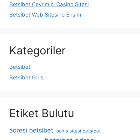
Betsibet Çevrimiçi Casino Sitesi
Betsibet Web Sitesine Erişim
Kategoriler
Betsibet
Betsibet Giriş
Etiket Bulutu
adresi betsibet
bahis sitesi betsibet