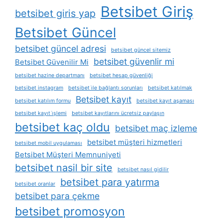
Betsibet Giriş
betsibet giris yap
Betsibet Güncel
betsibet güncel adresi
betsibet güncel sitemiz
betsibet güvenlir mi
Betsibet Güvenilir Mi
betsibet hazine departmanı
betsibet hesap güvenliği
betsibet instagram
betsibet i̇le bağlantı sorunları
betsibet katılmak
Betsibet kayıt
betsibet katılım formu
betsibet kayıt aşaması
betsibet kayıt i̇şlemi
betsibet kayıtlarını ücretsiz paylaşın
betsibet kaç oldu
betsibet maç izleme
betsibet müşteri hizmetleri
betsibet mobil uygulaması
Betsibet Müşteri Memnuniyeti
betsibet nasil bir site
betsibet nasıl gidilir
betsibet para yatırma
betsibet oranlar
betsibet para çekme
betsibet promosyon