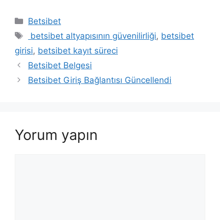
Kategoriler
Betsibet
Etiketler
betsibet altyapısının güvenilirliği
,
betsibet
girisi
,
betsibet kayıt süreci
Yazı
Betsibet Belgesi
dolaşımı
Betsibet Giriş Bağlantısı Güncellendi
Yorum yapın
Yorum