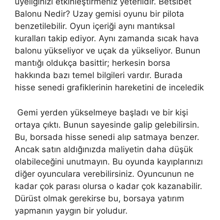
üyeliğinizi etkinleştirmeniz yeterlidir. Betsibet
Balonu Nedir? Uzay gemisi oyunu bir pilota
benzetilebilir. Oyun içeriği aynı mantıksal
kuralları takip ediyor. Aynı zamanda sıcak hava
balonu yükseliyor ve uçak da yükseliyor. Bunun
mantığı oldukça basittir; herkesin borsa
hakkında bazı temel bilgileri vardır. Burada
hisse senedi grafiklerinin hareketini de inceledik
Gemi yerden yükselmeye başladı ve bir kişi
ortaya çıktı. Bunun sayesinde galip gelebilirsin.
Bu, borsada hisse senedi alıp satmaya benzer.
Ancak satın aldığınızda maliyetin daha düşük
olabileceğini unutmayın. Bu oyunda kayıplarınızı
diğer oyunculara verebilirsiniz. Oyuncunun ne
kadar çok parası olursa o kadar çok kazanabilir.
Dürüst olmak gerekirse bu, borsaya yatırım
yapmanın yaygın bir yoludur.