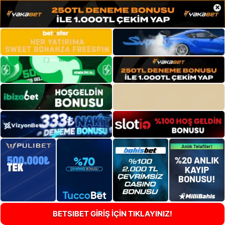
×
BETSIBET GİRİŞ İÇİN TIKLAYINIZ!