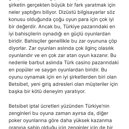
şirketin gerçekten büyük bir fark yaratmak için
neler yaptığını biliyor. Dizüstü bilgisayarlar söz
konusu olduğunda çoğu oyun para için çok iyi
bir değerdir. Ancak bu, Türkiye pazarındaki en
iyi bahisçilerin oynadığı en güçlü oyunlardan
biridir. Bahisçiler genellikle bu zar oyununa çöp
diyorlar. Zar oyunları aslında çok ilginç olasılık
oyunlarıdır ve en çok zar atan oyun kazanır. Bu
nedenle barbut aslında Türk casino pazarındaki
en popüler ve saygın oyunlardan biridir. Bu
oyunu oynamak için en iyi şirketlerden biri olan
Betsibet, yeni giriş adresleri olan müşteriler için
başka bir kötü deneyim yaratıyor.
Betsibet iptal ücretleri yüzünden Türkiye’nin
zenginleri bu oyuna zaman ayırsa da, diğer
poker oyunlarına göre daha yüksek kazanma
oranına sahip olduğu için zenginler için de bir