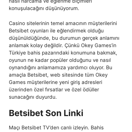
nasıl harcama ve eğlenme biçimleri
konuşulacağını düşünüyorum.
Casino sitelerinin temel amacının müşterilerini
Betsibet oyunları ile eğlendirmek olduğu
düşünüldüğünde, bu durumun gerçek anlamını
anlamak kolay değildir. Çünkü Okey Games’in
Türkiye bahis pazarındaki konumuna bakmak,
oyunun ne kadar popüler olduğunu ve nasıl
oynandığını anlamamıza yardımcı oluyor. Bu
amaçla Betsibet, web sitesinde tüm Okey
Games müşterilerine yeni giriş adresleri
üzerinden özel fırsatlar ve özel ödüller
sunacağını duyurdu.
Betsibet Son Linki
Maçı Betsibet TV’den canlı izleyin. Bahis