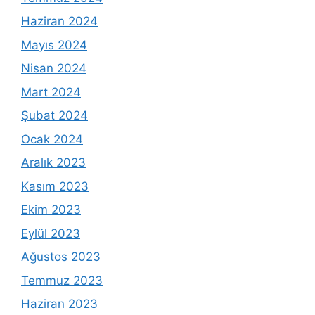
Haziran 2024
Mayıs 2024
Nisan 2024
Mart 2024
Şubat 2024
Ocak 2024
Aralık 2023
Kasım 2023
Ekim 2023
Eylül 2023
Ağustos 2023
Temmuz 2023
Haziran 2023