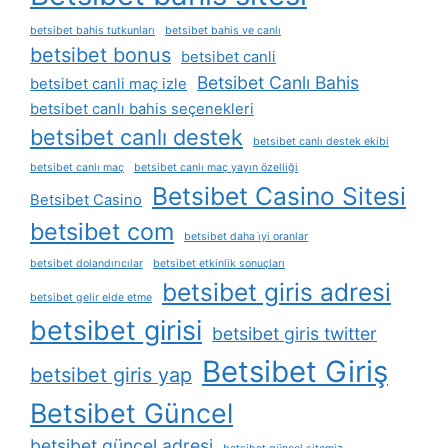
betsibet bahis tutkunları
betsibet bahis ve canlı
betsibet bonus
betsibet canli
Betsibet Canlı Bahis
betsibet canli maç izle
betsibet canlı bahis seçenekleri
betsibet canlı destek
betsibet canlı destek ekibi
betsibet canlı maç
betsibet canlı maç yayın özelliği
Betsibet Casino Sitesi
Betsibet Casino
betsibet com
betsibet daha i̇yi oranlar
betsibet dolandırıcılar
betsibet etkinlik sonuçları
betsibet giris adresi
betsibet gelir elde etme
betsibet girisi
betsibet giris twitter
Betsibet Giriş
betsibet giris yap
Betsibet Güncel
betsibet güncel adresi