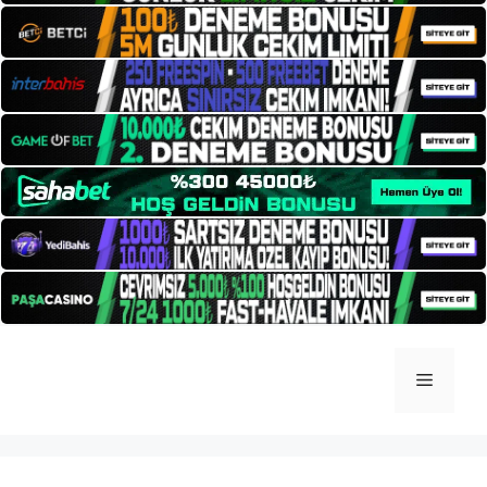
İçeriğe
atla
Menü