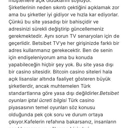
müşterilere açık olduklarını söylüyor.
Şirketlerinin neden sıkıntı çektiğini açıklamak zor
ama bu şirketler iyi gidiyor ve hızla kar ediyorlar.
Çünkü bu site yasadışı bir bahisçidir ve
adresinizi sürekli değiştirip güncellemeniz
gerekmektedir. Aynı sorun TV senaryoları için de
geçerlidir. Betsibet TV’ye her girişinizde farklı bir
adres kullanmanız gerekecektir. Ben de senin
için endişeleniyorum ama bu konuda
yapabileceğin hiçbir şey yok. Bu site yasa dışı
bir casino sitesidir. Bitcoin casino siteleri hala
açık lisanslar altında faaliyet gösteren büyük
şirketlerdir, ancak muhtemelen Türk
standartlarına göre yasa dışı değildirler.
Betsibet
oyunları iptal ücreti bilgisi
Türk casino
piyasasının temel oyunları söz konusu
olduğunda pek çok soru ve durum ortaya
çıkıyor.Kafelerin refahına bakarsanız, insanların