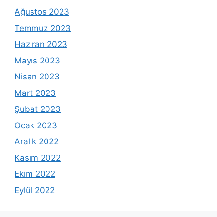
Ağustos 2023
Temmuz 2023
Haziran 2023
Mayıs 2023
Nisan 2023
Mart 2023
Şubat 2023
Ocak 2023
Aralık 2022
Kasım 2022
Ekim 2022
Eylül 2022