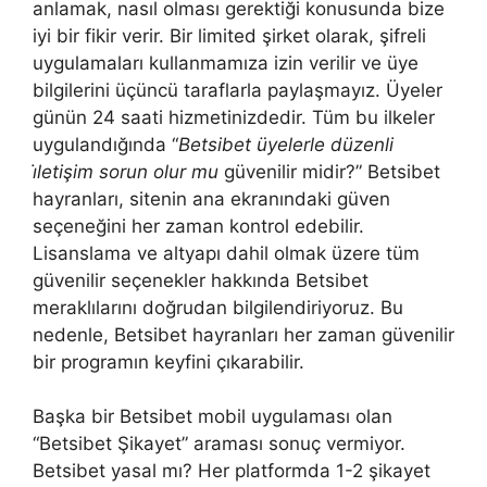
anlamak, nasıl olması gerektiği konusunda bize
iyi bir fikir verir. Bir limited şirket olarak, şifreli
uygulamaları kullanmamıza izin verilir ve üye
bilgilerini üçüncü taraflarla paylaşmayız. Üyeler
günün 24 saati hizmetinizdedir. Tüm bu ilkeler
uygulandığında “
Betsibet üyelerle düzenli
i̇letişim sorun olur mu
güvenilir midir?” Betsibet
hayranları, sitenin ana ekranındaki güven
seçeneğini her zaman kontrol edebilir.
Lisanslama ve altyapı dahil olmak üzere tüm
güvenilir seçenekler hakkında Betsibet
meraklılarını doğrudan bilgilendiriyoruz. Bu
nedenle, Betsibet hayranları her zaman güvenilir
bir programın keyfini çıkarabilir.
Başka bir Betsibet mobil uygulaması olan
“Betsibet Şikayet” araması sonuç vermiyor.
Betsibet yasal mı? Her platformda 1-2 şikayet