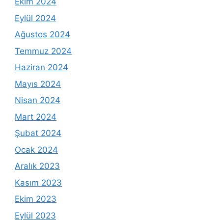
Ekim 2024
Eylül 2024
Ağustos 2024
Temmuz 2024
Haziran 2024
Mayıs 2024
Nisan 2024
Mart 2024
Şubat 2024
Ocak 2024
Aralık 2023
Kasım 2023
Ekim 2023
Eylül 2023