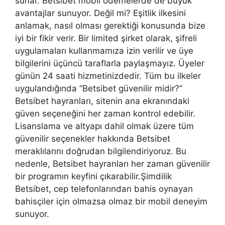
sunar. Betsibet mobil ödemelerde de büyük
avantajlar sunuyor. Değil mi? Eşitlik ilkesini
anlamak, nasıl olması gerektiği konusunda bize
iyi bir fikir verir. Bir limited şirket olarak, şifreli
uygulamaları kullanmamıza izin verilir ve üye
bilgilerini üçüncü taraflarla paylaşmayız. Üyeler
günün 24 saati hizmetinizdedir. Tüm bu ilkeler
uygulandığında “Betsibet güvenilir midir?”
Betsibet hayranları, sitenin ana ekranındaki
güven seçeneğini her zaman kontrol edebilir.
Lisanslama ve altyapı dahil olmak üzere tüm
güvenilir seçenekler hakkında Betsibet
meraklılarını doğrudan bilgilendiriyoruz. Bu
nedenle, Betsibet hayranları her zaman güvenilir
bir programın keyfini çıkarabilir.Şimdilik
Betsibet, cep telefonlarından bahis oynayan
bahisçiler için olmazsa olmaz bir mobil deneyim
sunuyor.