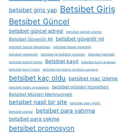
Betsibet Giriş
betsibet giris yap
Betsibet Güncel
betsibet güncel adresi
betsibet güncel sitemiz
betsibet güvenlir mi
Betsibet Güvenilir Mi
betsibet hazine departmanı
betsibet hesap güvenliği
betsibet instagram
betsibet i̇le bağlantı sorunları
betsibet katılmak
Betsibet kayıt
betsibet katılım formu
betsibet kayıt aşaması
betsibet kayıt i̇şlemi
betsibet kayıtlarını ücretsiz paylaşın
betsibet kaç oldu
betsibet maç izleme
betsibet müşteri hizmetleri
betsibet mobil uygulaması
Betsibet Müşteri Memnuniyeti
betsibet nasil bir site
betsibet nasıl gidilir
betsibet para yatırma
betsibet oranlar
betsibet para çekme
betsibet promosyon