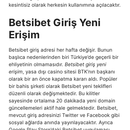
kesintisiz olarak herkesin kullanımına açılacaktır.
Betsibet Giriş Yeni
Erişim
Betsibet giriş adresi her hafta değişir. Bunun
başlıca nedenlerinden biri Türkiye’de geçerli bir
ehliyetinin olmamasıdır.
Betsibet giriş yeni
erişim
, yasa dışı casino sitesi BTK’nın başkanı
olarak bir an önce kapatma kararı aldı. Popüler
bir bahis şirketi olarak Betsibet yeni teklifleri
düzenli olarak değişmektedir. Bu kilitler
sayesinde ortalama 20 dakikada yeni domain
güncellemeleri aktif hale gelmektedir. Betsibet,
mevcut giriş adresinizi Twitter ve Facebook gibi
sosyal ağlarda anında yayınlayacaktır. Ayrıca
Google Play Store’daki Betsibet uygulaması