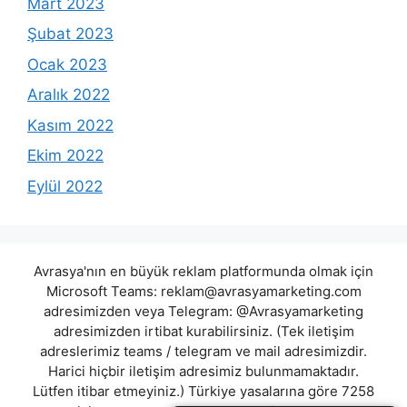
Mart 2023
Şubat 2023
Ocak 2023
Aralık 2022
Kasım 2022
Ekim 2022
Eylül 2022
Avrasya'nın en büyük reklam platformunda olmak için
Microsoft Teams:
reklam@avrasyamarketing.com
adresimizden veya Telegram: @Avrasyamarketing
adresimizden irtibat kurabilirsiniz. (Tek iletişim
adreslerimiz teams / telegram ve mail adresimizdir.
Harici hiçbir iletişim adresimiz bulunmamaktadır.
Lütfen itibar etmeyiniz.) Türkiye yasalarına göre 7258