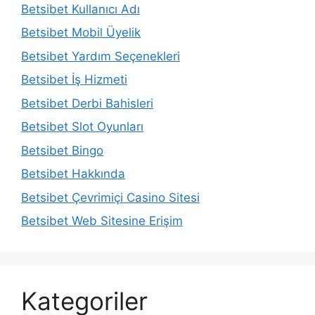
Betsibet Kullanıcı Adı
Betsibet Mobil Üyelik
Betsibet Yardım Seçenekleri
Betsibet İş Hizmeti
Betsibet Derbi Bahisleri
Betsibet Slot Oyunları
Betsibet Bingo
Betsibet Hakkında
Betsibet Çevrimiçi Casino Sitesi
Betsibet Web Sitesine Erişim
Kategoriler