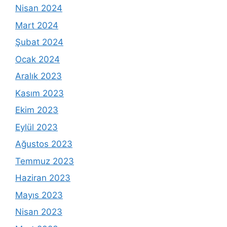
Nisan 2024
Mart 2024
Şubat 2024
Ocak 2024
Aralık 2023
Kasım 2023
Ekim 2023
Eylül 2023
Ağustos 2023
Temmuz 2023
Haziran 2023
Mayıs 2023
Nisan 2023