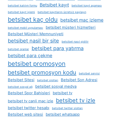
Betsibet kayıt
betsibet katılım formu
betsibet kayıt aşaması
betsibet kayıt i̇şlemi
betsibet kayıtlarını ücretsiz paylaşın
betsibet kaç oldu
betsibet maç izleme
betsibet müşteri hizmetleri
betsibet mobil uygulaması
Betsibet Müşteri Memnuniyeti
betsibet nasil bir site
betsibet nasıl gidilir
betsibet para yatırma
betsibet oranlar
betsibet para çekme
betsibet promosyon
betsibet promosyon kodu
betsibet servisi
Betsibet Sitesi
Betsibet Son Adresi
betsibet slotları
betsibet sosyal medya
betsibet sosyal ağ
Betsibet Spor Bahisleri
betsibet tv
betsibet tv izle
betsibet tv canli maç izle
betsibet twitter hesabı
betsibet twitter slotları
Betsibet web sitesi
betsibet whatsapp