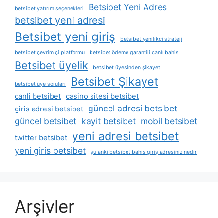
Betsibet Yeni Adres
betsibet yatırım seçenekleri
betsibet yeni adresi
Betsibet yeni giriş
betsibet yenilikçi strateji
betsibet çevrimiçi platformu
betsibet ödeme garantili canlı bahis
Betsibet üyelik
betsibet üyesinden şikayet
Betsibet Şikayet
betsibet üye soruları
canli betsibet
casino sitesi betsibet
güncel adresi betsibet
giris adresi betsibet
güncel betsibet
kayit betsibet
mobil betsibet
yeni adresi betsibet
twitter betsibet
yeni giris betsibet
şu anki betsibet bahis giriş adresiniz nedir
Arşivler