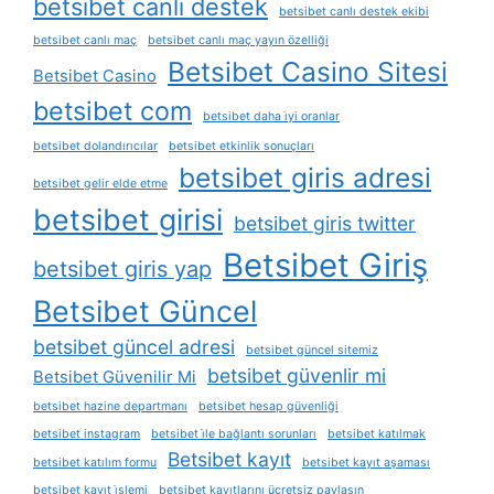
betsibet canlı destek
betsibet canlı destek ekibi
betsibet canlı maç
betsibet canlı maç yayın özelliği
Betsibet Casino Sitesi
Betsibet Casino
betsibet com
betsibet daha i̇yi oranlar
betsibet dolandırıcılar
betsibet etkinlik sonuçları
betsibet giris adresi
betsibet gelir elde etme
betsibet girisi
betsibet giris twitter
Betsibet Giriş
betsibet giris yap
Betsibet Güncel
betsibet güncel adresi
betsibet güncel sitemiz
betsibet güvenlir mi
Betsibet Güvenilir Mi
betsibet hazine departmanı
betsibet hesap güvenliği
betsibet instagram
betsibet i̇le bağlantı sorunları
betsibet katılmak
Betsibet kayıt
betsibet katılım formu
betsibet kayıt aşaması
betsibet kayıt i̇şlemi
betsibet kayıtlarını ücretsiz paylaşın