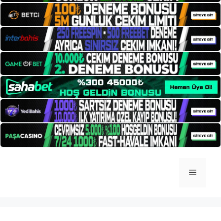
İçeriğe
atla
Menü