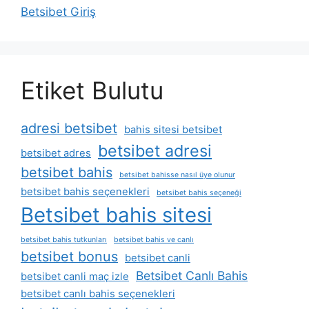
Betsibet Giriş
Etiket Bulutu
adresi betsibet
bahis sitesi betsibet
betsibet adresi
betsibet adres
betsibet bahis
betsibet bahisse nasıl üye olunur
betsibet bahis seçenekleri
betsibet bahis seçeneği
Betsibet bahis sitesi
betsibet bahis tutkunları
betsibet bahis ve canlı
betsibet bonus
betsibet canli
Betsibet Canlı Bahis
betsibet canli maç izle
betsibet canlı bahis seçenekleri