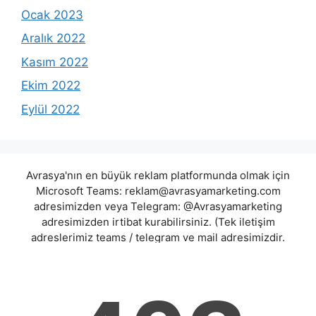
Ocak 2023
Aralık 2022
Kasım 2022
Ekim 2022
Eylül 2022
Avrasya'nın en büyük reklam platformunda olmak için
Microsoft Teams:
reklam@avrasyamarketing.com
adresimizden veya Telegram: @Avrasyamarketing
adresimizden irtibat kurabilirsiniz. (Tek iletişim
adreslerimiz teams / telegram ve mail adresimizdir.
Harici hiçbir iletişim adresimiz bulunmamaktadır.
Lütfen itibar etmeyiniz.) Türkiye yasalarına göre 7258
sayılı kanun uyarınca yasa dışı bahis oynamanın
cezaları mevcuttur. Şu an bulunduğunuz site hiç bir
şekilde illegal bahis oyunları oynatmıyor ve oynamaya