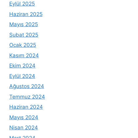
Eylül 2025
Haziran 2025
Mayıs 2025
Şubat 2025
Ocak 2025
Kasım 2024
Ekim 2024
Eylül 2024
Ağustos 2024
Temmuz 2024
Haziran 2024
Mayıs 2024
Nisan 2024
Mart 2024