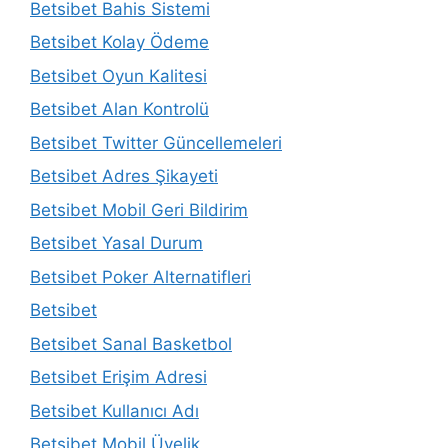
Betsibet Bahis Sistemi
Betsibet Kolay Ödeme
Betsibet Oyun Kalitesi
Betsibet Alan Kontrolü
Betsibet Twitter Güncellemeleri
Betsibet Adres Şikayeti
Betsibet Mobil Geri Bildirim
Betsibet Yasal Durum
Betsibet Poker Alternatifleri
Betsibet
Betsibet Sanal Basketbol
Betsibet Erişim Adresi
Betsibet Kullanıcı Adı
Betsibet Mobil Üyelik