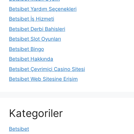
Betsibet Yardım Seçenekleri
Betsibet İş Hizmeti
Betsibet Derbi Bahisleri
Betsibet Slot Oyunları
Betsibet Bingo
Betsibet Hakkında
Betsibet Çevrimiçi Casino Sitesi
Betsibet Web Sitesine Erişim
Kategoriler
Betsibet